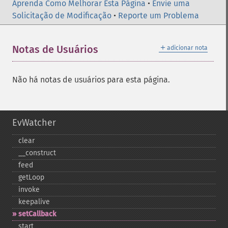
Aprenda Como Melhorar Esta Página
•
Envie uma
Solicitação de Modificação
•
Reporte um Problema
＋
Notas de Usuários
adicionar nota
Não há notas de usuários para esta página.
EvWatcher
clear
_​_​construct
feed
getLoop
invoke
keepalive
setCallback
start