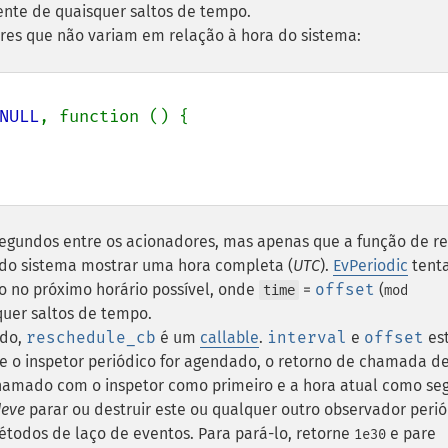
ente de quaisquer saltos de tempo.
ores que não variam em relação à hora do sistema:
NULL
, function () {

egundos entre os acionadores, mas apenas que a função de r
o sistema mostrar uma hora completa (
UTC
).
EvPeriodic
tent
 no próximo horário possível, onde
=
offset
(
time
mod
uer saltos de tempo.
odo,
reschedule_cb
é um
callable
.
interval
e
offset
es
ue o inspetor periódico for agendado, o retorno de chamada d
chamado com o inspetor como primeiro e a hora atual como s
deve
parar ou destruir este ou qualquer outro observador perió
todos de laço de eventos. Para pará-lo, retorne
e pare
1e30