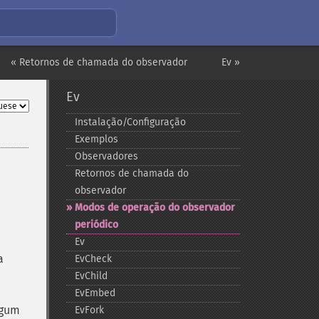
« Retornos de chamada do observador
Ev »
Ev
Instalação/Configuração
Exemplos
Observadores
Retornos de chamada do
observador
Modos de operação do observador
periódico
Ev
a
EvCheck
EvChild
EvEmbed
lgum
EvFork