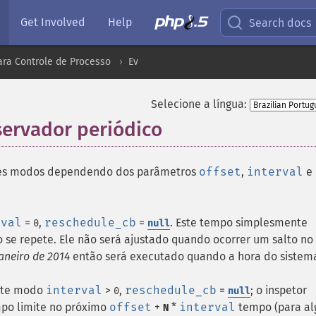
Get Involved
Help
Search docs
ara Controle de Processo
Ev
Selecione a língua:
ervador periódico
¶
tes modos dependendo dos parâmetros
offset
,
interval
e
rval
=
,
reschedule_cb
=
. Este tempo simplesmente
0
null
 se repete. Ele não será ajustado quando ocorrer um salto no
janeiro de 2014
então será executado quando a hora do sistem
ste modo
interval
>
,
reschedule_cb
=
; o inspetor
0
null
mpo limite no próximo
offset
+
*
interval
tempo (para a
N