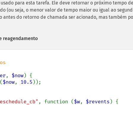
usado para esta tarefa.
Ele deve retornar o próximo tempo d
do (ou seja, o menor valor de tempo maior ou igual ao segun
o antes do retorno de chamada ser acionado, mas também p
de reagendamento
s

er
, 
$now
) {

(
$now
, 
10.5
));

eschedule_cb"
, function (
$w
, 
$revents
) {
