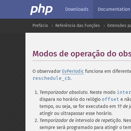
Downloads
Documentation
Prefácio
Referência das Funções
Extensões p
Modos de operação do obs
O observador
EvPeriodic
funciona em diferen
reschedule_cb
.
Temporizador absoluto
. Neste modo
inte
dispara no horário do relógio
offset
e não
tempo, ou seja, se for executado em
1º de 
atingir ou ultrapassar esse horário.
Temporizador de intervalo de repetição
. Ne
sempre será programado para atingir o te