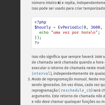
número inteiro
) e repita, independentem
N
Isso pode ser usado para criar temporizad
<?php

$hourly 
= 
EvPeriodic
(
0
, 
3600
, 
  echo 
"uma vez por hora\n"
;

?>
Isso não significa que sempre haverá
s
3600
de chamada será chamada quando a hora d
executar o retorno de chamada neste modo
interval
), independentemente de quaisq
Modo de reprogramação manual
. Neste m
sendo ignorados. Em vez disso, cada vez q
reprogramação (
reschedule_cb
) será 
argumento.
Este retorno de chamada
não 
e
não deve
chamar quaisquer funções ou mé