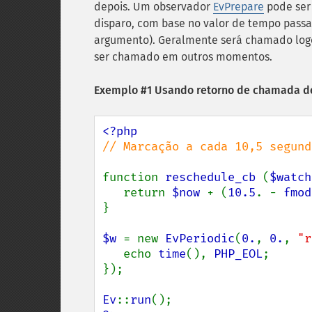
depois. Um observador
EvPrepare
pode ser 
disparo, com base no valor de tempo passa
argumento). Geralmente será chamado log
ser chamado em outros momentos.
Exemplo #1 Usando retorno de chamada 
// Marcação a cada 10,5 segundo
function 
reschedule_cb 
(
$watch
   return 
$now 
+ (
10.5
. - 
fmod
}

$w 
= new 
EvPeriodic
(
0.
, 
0.
, 
"r
   echo 
time
(), 
PHP_EOL
;

});

Ev
::
run