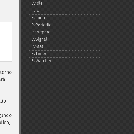
EvIdle
EvIo
EvLoop
EvPeriodic
EvPrepare
EvSignal
EvStat
EvTimer
EvWatcher
etorno
ará
tão
e
egundo
dico,