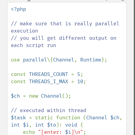
up
down
<?php

// make sure that is really parallel 
execution

// you will get different output on 
each script run

use 
parallel
\{
Channel
, 
Runtime
};

const 
THREADS_COUNT 
= 
5
;

const 
THREADS_I_MAX 
= 
10
;

$ch 
= new 
Channel
();

$task 
= static function (
Channel $ch
, 
int $i
, 
int $to
): 
void 
{

    echo 
"[enter: 
$i
]\n"
;
