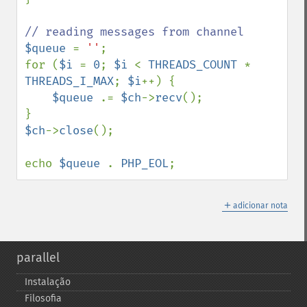
$queue 
= 
''
;

for (
$i 
= 
0
; 
$i 
< 
THREADS_COUNT 
* 
THREADS_I_MAX
; 
$i
++) {

$queue 
.= 
$ch
->
recv
();

$ch
->
close
();

echo 
$queue 
. 
PHP_EOL
;
＋
adicionar nota
parallel
Instalação
Filosofia