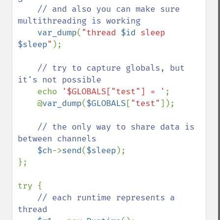
    // and also you can make sure 
multithreading is working

var_dump
(
"thread 
$id
 sleep 
$sleep
"
);

// try to capture globals, but 
it's not possible

echo 
'$GLOBALS["test"] = '
;

    @
var_dump
(
$GLOBALS
[
"test"
]);

// the only way to share data is 
between channels

$ch
->
send
(
$sleep
);

};

try {

// each runtime represents a 
thread
