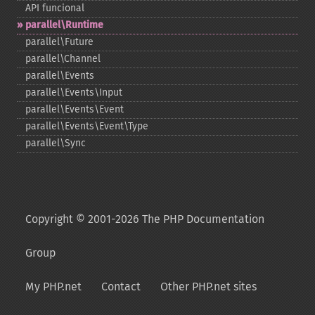
API funcional
parallel\Runtime
parallel\Future
parallel\Channel
parallel\Events
parallel\Events\Input
parallel\Events\Event
parallel\Events\Event\Type
parallel\Sync
Copyright © 2001-2026 The PHP Documentation
Group
My PHP.net
Contact
Other PHP.net sites