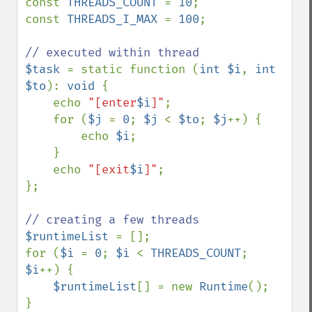
const 
THREADS_COUNT 
= 
10
;

const 
THREADS_I_MAX 
= 
100
;

$task 
= static function (
int $i
, 
int 
$to
): 
void 
{

    echo 
"[enter
$i
]"
;

    for (
$j 
= 
0
; 
$j 
< 
$to
; 
$j
++) {

        echo 
$i
;

    }

    echo 
"[exit
$i
]"
;

};

$runtimeList 
= [];

for (
$i 
= 
0
; 
$i 
< 
THREADS_COUNT
; 
$i
++) {

$runtimeList
[] = new 
Runtime
();
