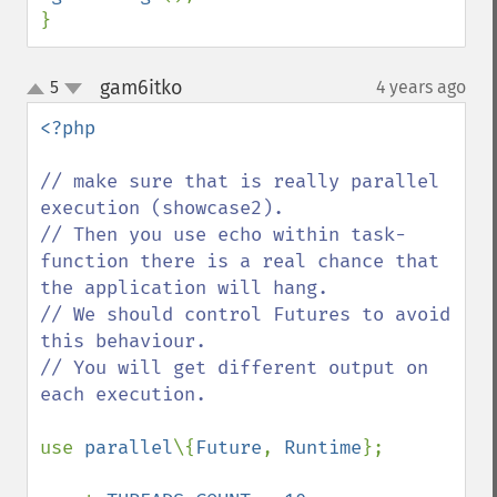
}
gam6itko
5
4 years ago
¶
up
down
<?php

// make sure that is really parallel 
execution (showcase2).

// Then you use echo within task-
function there is a real chance that 
the application will hang.

// We should control Futures to avoid 
this behaviour.

// You will get different output on 
each execution.

use 
parallel
\{
Future
, 
Runtime
};
