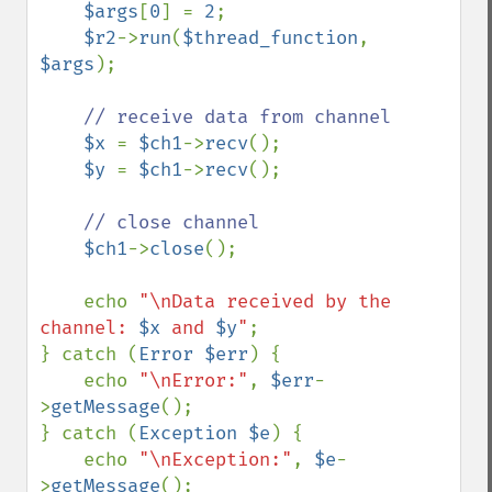
$args
[
0
] = 
2
;

$r2
->
run
(
$thread_function
, 
$args
);

// receive data from channel

$x 
= 
$ch1
->
recv
();

$y 
= 
$ch1
->
recv
();

// close channel

$ch1
->
close
();

    echo 
"\nData received by the 
channel: 
$x
 and 
$y
"
;

} catch (
Error $err
) {

    echo 
"\nError:"
, 
$err
-
>
getMessage
();

} catch (
Exception $e
) {

    echo 
"\nException:"
, 
$e
-
>
getMessage
();
