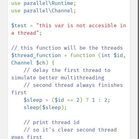
use 
parallel\Runtime
;

use 
parallel\Channel
;

$test 
= 
"this var is not accesible in 
a thread"
;

$thread_function 
= function (
int $id
, 
Channel $ch
) {

// delay the first thread to 
simulate better multithreading

    // second thread always finishes 
first

$sleep 
= (
$id 
== 
2
) ? 
1 
: 
2
;

sleep
(
$sleep
);

// print thread id

    // so it's clear second thread 
goes first
