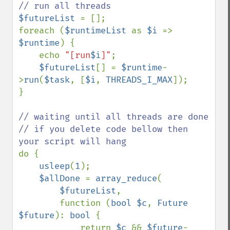
$futureList 
= [];

foreach (
$runtimeList 
as 
$i 
=> 
$runtime
) {

    echo 
"[run
$i
]"
;

$futureList
[] = 
$runtime
-
>
run
(
$task
, [
$i
, 
THREADS_I_MAX
]);

}

// waiting until all threads are done

// if you delete code bellow then 
do {

usleep
(
1
);

$allDone 
= 
array_reduce
(

$futureList
,

        function (
bool $c
, 
Future 
$future
): 
bool 
{

            return 
$c 
&& 
$future
-