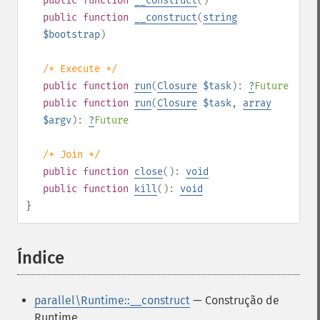
public
function
__construct
()
public
function
__construct
(
string
$bootstrap
)
/* Execute */
public
function
run
(
Closure
$task
):
?
Future
public
function
run
(
Closure
$task
,
array
$argv
):
?
Future
/* Join */
public
function
close
():
void
public
function
kill
():
void
}
Índice
¶
parallel\Runtime::__construct
— Construção de
Runtime