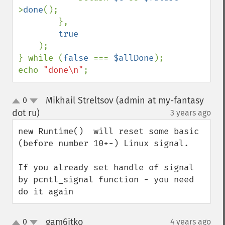
>
done
();

        },

true

);

} while (
false 
=== 
$allDone
);

echo 
"done\n"
;
Mikhail Streltsov (admin at my-fantasy
0
up
down
dot ru)
3 years ago
¶
new Runtime()  will reset some basic 
(before number 10+-) Linux signal. 

If you already set handle of signal 
by pcntl_signal function - you need 
do it again
gam6itko
0
4 years ago
¶