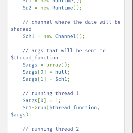
$r1 
= new 
Runtime
();

$r2 
= new 
Runtime
();

// channel where the date will be 
sharead

$ch1 
= new 
Channel
();

// args that will be sent to 
$thread_function

$args 
= array();

$args
[
0
] = 
null
;

$args
[
1
] = 
$ch1
;

// running thread 1

$args
[
0
] = 
1
;

$r1
->
run
(
$thread_function
, 
$args
);

// running thread 2
