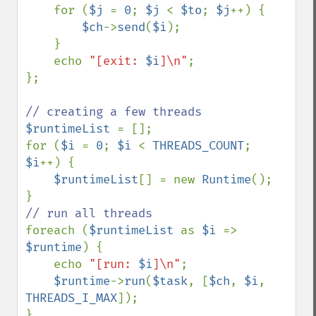
    for (
$j 
= 
0
; 
$j 
< 
$to
; 
$j
++) {

$ch
->
send
(
$i
);

    }

    echo 
"[exit: 
$i
]\n"
;

};

$runtimeList 
= [];

for (
$i 
= 
0
; 
$i 
< 
THREADS_COUNT
; 
$i
++) {

$runtimeList
[] = new 
Runtime
();

foreach (
$runtimeList 
as 
$i 
=> 
$runtime
) {

    echo 
"[run: 
$i
]\n"
;

$runtime
->
run
(
$task
, [
$ch
, 
$i
, 
THREADS_I_MAX
]);

}
