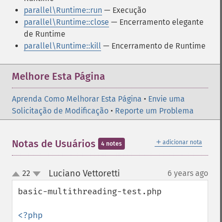
parallel\Runtime::run
— Execução
parallel\Runtime::close
— Encerramento elegante
de Runtime
parallel\Runtime::kill
— Encerramento de Runtime
Melhore Esta Página
Aprenda Como Melhorar Esta Página
•
Envie uma
Solicitação de Modificação
•
Reporte um Problema
＋
Notas de Usuários
adicionar nota
4 notes
Luciano Vettoretti
22
6 years ago
¶
up
down
basic-multithreading-test.php
