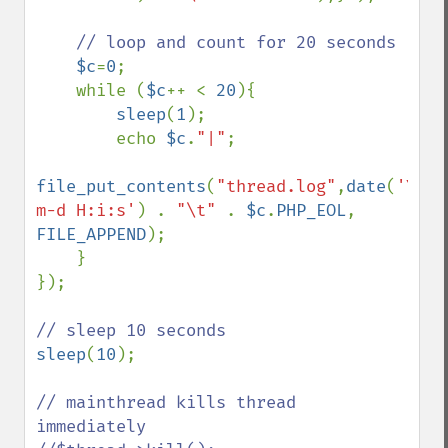
// loop and count for 20 seconds

$c
=
0
;

    while (
$c
++ < 
20
){

sleep
(
1
);

        echo 
$c
.
"|"
;

file_put_contents
(
"thread.log"
,
date
(
'Y-
m-d H:i:s'
) . 
"\t" 
. 
$c
.
PHP_EOL
, 
FILE_APPEND
);

    }

});

sleep
(
10
);

// mainthread kills thread 
immediately
