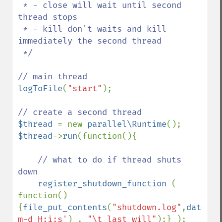
 * - close will wait until second 
thread stops

 * - kill don't waits and kill 
immediately the second thread

 */

logToFile
(
"start"
);

$thread 
= new 
parallel\Runtime
$thread
->
run
(function(){

// what to do if thread shuts 
down

register_shutdown_function 
( 
function()
{
file_put_contents
(
"shutdown.log"
,
date
(
'Y
m-d H:i:s'
) . 
"\t last will"
);} );
