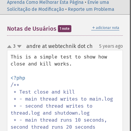
Aprenda Como Melhorar Esta Página
•
Envie uma
Solicitação de Modificação
•
Reporte um Problema
＋
Notas de Usuários
adicionar nota
1 note
andre at webtechnik dot ch
3
5 years ago
¶
up
down
This is a simple test to show how 
close and kill works.

/**

 * Test close and kill

 * - main thread writes to main.log

 * - second thread writes to 
thread.log and shutdown.log

 * - main thread runs 10 seconds, 
second thread runs 20 seconds
