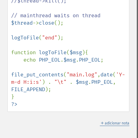
//$thread->kill();

$thread
->
close
();

logToFile
(
"end"
);

function 
logToFile
(
$msg
){

    echo 
PHP_EOL
.
$msg
.
PHP_EOL
;

file_put_contents
(
"main.log"
,
date
(
'Y-
m-d H:i:s'
) . 
"\t" 
. 
$msg
.
PHP_EOL
, 
FILE_APPEND
);

?>
＋
adicionar nota