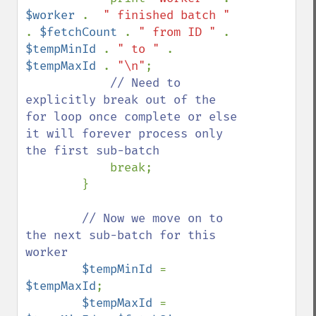
$worker 
.  
" finished batch " 
. 
$fetchCount 
. 
" from ID " 
. 
$tempMinId 
. 
" to " 
. 
$tempMaxId 
. 
"\n"
;

// Need to 
explicitly break out of the 
for loop once complete or else 
it will forever process only 
the first sub-batch

break;

        }

// Now we move on to 
the next sub-batch for this 
worker

$tempMinId 
= 
$tempMaxId
;

$tempMaxId 
= 