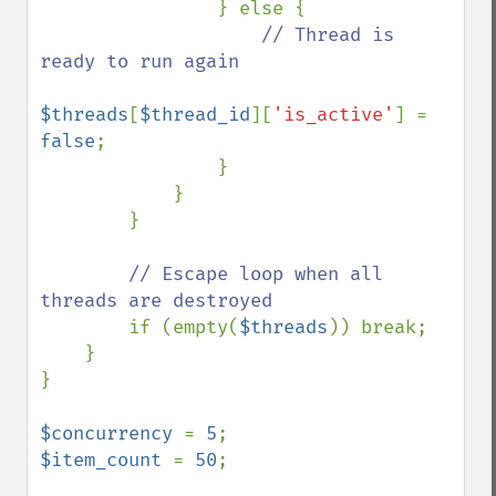
                } else {

// Thread is 
ready to run again

$threads
[
$thread_id
][
'is_active'
] = 
false
;

                }

            }

        }

// Escape loop when all 
threads are destroyed

if (empty(
$threads
)) break;

    }

}

$concurrency 
= 
5
$item_count 
= 
50
;
