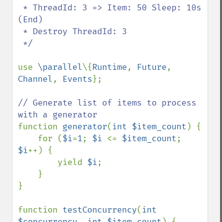
 * ThreadId: 3 => Item: 50 Sleep: 10s 
(End)

 * Destroy ThreadId: 3

 */

use 
\parallel
\{
Runtime
, 
Future
, 
Channel
, 
Events
};

// Generate list of items to process 
function 
generator
(
int $item_count
) {

    for (
$i
=
1
; 
$i 
<= 
$item_count
; 
$i
++) {

        yield 
$i
;

    }

}

function 
testConcurrency
(
int 
$concurrency
, 
int $item_count
) {
