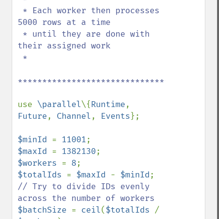
 * Each worker then processes 
5000 rows at a time

 * until they are done with 
their assigned work

 *

******************************************
use 
\parallel
\{
Runtime
, 
Future
, 
Channel
, 
Events
};

$minId 
= 
11001
$maxId 
= 
1382130
$workers 
= 
8
$totalIds 
= 
$maxId 
- 
$minId
// Try to divide IDs evenly 
$batchSize 
= 
ceil
(
$totalIds 
/ 