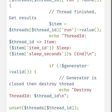
{

// Thread finished. 
Get results

$item 
= 
$threads
[
$thread_id
][
'run'
]->
value
();

                echo 
"ThreadId: 
$thread_id
 => Item: 
{
$item
[
'item_id'
]}
 Sleep: 
{
$item
[
'sleep_seconds'
]}
s (End)\n"
;

                if (!
$generator
-
>
valid
()) {

// Generator is 
closed then destroy thread

echo 
"Destroy 
ThreadId: 
$thread_id
\n"
;

unset(
$threads
[
$thread_id
]);
