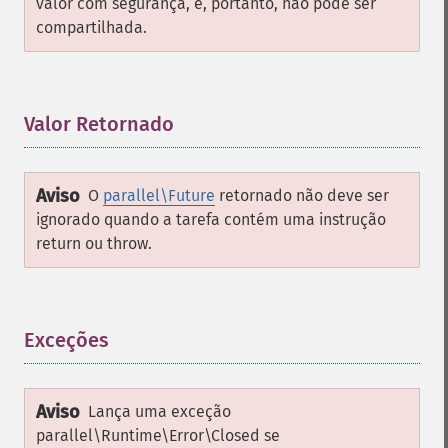
valor com segurança, e, portanto, não pode ser
compartilhada.
Valor Retornado
¶
Aviso
O
parallel\Future
retornado não deve ser
ignorado quando a tarefa contém uma instrução
return ou throw.
Exceções
¶
Aviso
Lança uma exceção
parallel\Runtime\Error\Closed
se