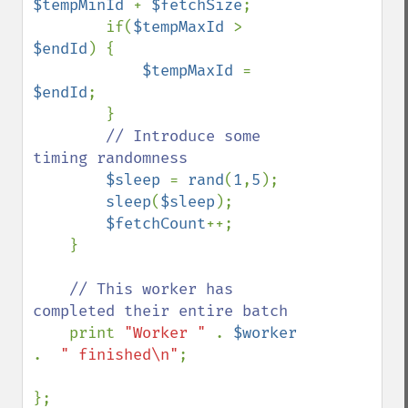
$tempMinId 
+ 
$fetchSize
;

        if(
$tempMaxId 
> 
$endId
) {

$tempMaxId 
= 
$endId
;

        }

// Introduce some 
timing randomness

$sleep 
= 
rand
(
1
,
5
);

sleep
(
$sleep
);

$fetchCount
++;

    }

// This worker has 
completed their entire batch

print 
"Worker " 
. 
$worker 
.  
" finished\n"
;

};
