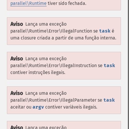
parallel\Runtime
tiver sido fechada.
Aviso
Lança uma exceção
parallel\Runtime\Error\IllegalFunction
se
task
é
uma closure criada a partir de uma função interna.
Aviso
Lança uma exceção
parallel\Runtime\Error\IllegalInstruction
se
task
contiver instruções ilegais.
Aviso
Lança uma exceção
parallel\Runtime\Error\IllegalParameter
se
task
aceitar ou
argv
contiver variáveis ilegais.
Aviso
Lança uma exceção