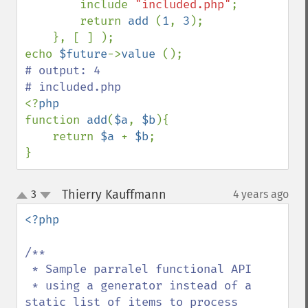
        include 
"included.php"
;

        return 
add 
(
1
, 
3
);

    }, [ ] );

echo 
$future
->
value 
# output: 4

<?
function 
add
(
$a
, 
$b
){

    return 
$a 
+ 
$b
;

}
Thierry Kauffmann
3
4 years ago
¶
up
down
<?php

/**

 * Sample parralel functional API

 * using a generator instead of a 
static list of items to process
