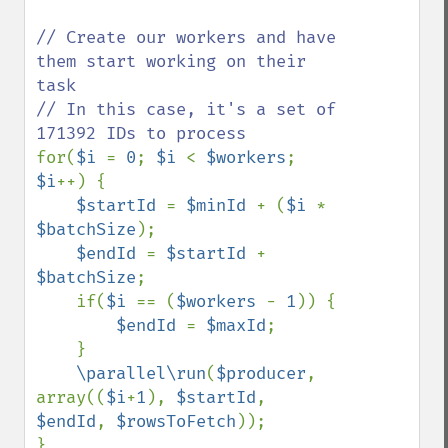
// Create our workers and have 
them start working on their 
task

// In this case, it's a set of 
for(
$i 
= 
0
; 
$i 
< 
$workers
; 
$i
++) {

$startId 
= 
$minId 
+ (
$i 
* 
$batchSize
);

$endId 
= 
$startId 
+ 
$batchSize
;

    if(
$i 
== (
$workers 
- 
1
)) {

$endId 
= 
$maxId
;

    }

\parallel\run
(
$producer
, 
array((
$i
+
1
), 
$startId
, 
$endId
, 
$rowsToFetch
));

}
