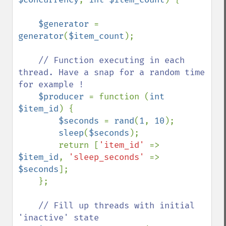
$generator 
= 
generator
(
$item_count
);

// Function executing in each 
thread. Have a snap for a random time 
for example !

$producer 
= function (
int 
$item_id
) {

$seconds 
= 
rand
(
1
, 
10
);

sleep
(
$seconds
);

        return [
'item_id' 
=> 
$item_id
, 
'sleep_seconds' 
=> 
$seconds
];

    };

// Fill up threads with initial 
'inactive' state
