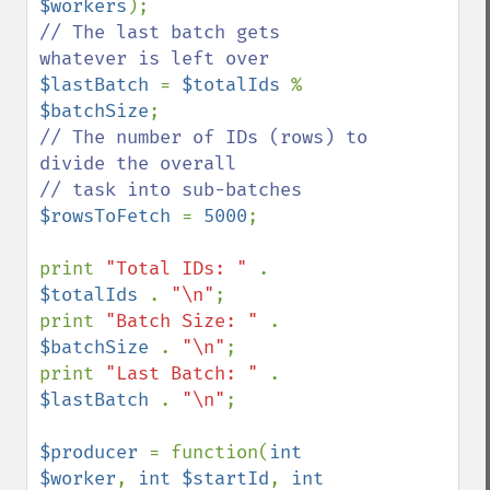
$workers
// The last batch gets 
$lastBatch 
= 
$totalIds 
% 
$batchSize
// The number of IDs (rows) to 
divide the overall

$rowsToFetch 
= 
5000
;

print 
"Total IDs: " 
. 
$totalIds 
. 
"\n"
;

print 
"Batch Size: " 
. 
$batchSize 
. 
"\n"
;

print 
"Last Batch: " 
. 
$lastBatch 
. 
"\n"
;

$producer 
= function(
int 
$worker
, 
int $startId
, 
int 