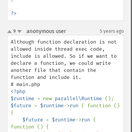
?>
anonymous user
9
5 years ago
¶
up
down
Although function declaration is not 
allowed inside thread exec code, 
include is allowed. So if we want to 
declare a function, we could write 
another file that contain the 
function and include it.

<?php

$runtime 
= new 
parallel\Runtime 
$future 
= 
$runtime
->
run 
( function () 
{

$future 
= 
$runtime
->
run 
( 
function () {
