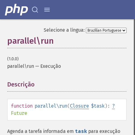
Selecione a língua:
parallel\run
(1.0.0)
parallel\run
—
Execução
Descrição
¶
function
parallel\run
(
Closure
$task
):
?
Future
Agenda a tarefa informada em
task
para execução