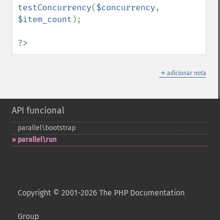
testConcurrency
(
$concurrency
, 
$item_count
);

?>
＋
adicionar nota
API funcional
parallel\bootstrap
parallel\run
Copyright © 2001-2026 The PHP Documentation
Group