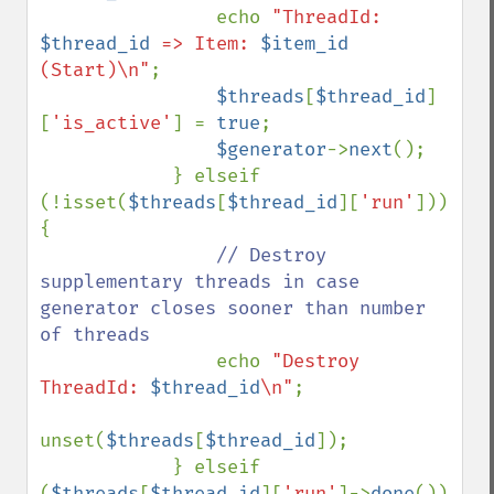
                echo 
"ThreadId: 
$thread_id
 => Item: 
$item_id
(Start)\n"
;

$threads
[
$thread_id
]
[
'is_active'
] = 
true
;

$generator
->
next
();

            } elseif 
(!isset(
$threads
[
$thread_id
][
'run'
])) 
{

// Destroy 
supplementary threads in case 
generator closes sooner than number 
of threads

echo 
"Destroy 
ThreadId: 
$thread_id
\n"
;

unset(
$threads
[
$thread_id
]);

            } elseif 
(
$threads
[
$thread_id
][
'run'
]->
done
()) 