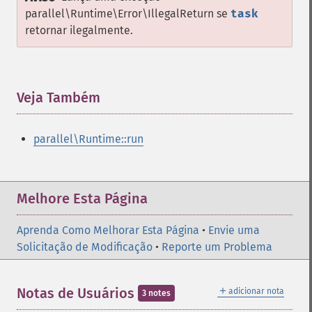
parallel\Runtime\Error\IllegalReturn
se
task
retornar ilegalmente.
Veja Também
¶
parallel\Runtime::run
Melhore Esta Página
Aprenda Como Melhorar Esta Página
•
Envie uma
Solicitação de Modificação
•
Reporte um Problema
＋
Notas de Usuários
adicionar nota
3 notes