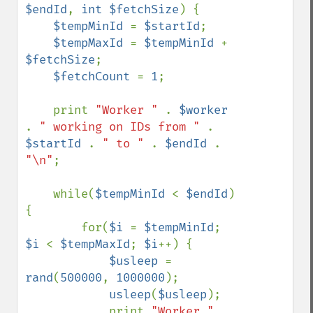
$endId
, 
int $fetchSize
) {

$tempMinId 
= 
$startId
;

$tempMaxId 
= 
$tempMinId 
+ 
$fetchSize
;

$fetchCount 
= 
1
;

    print 
"Worker " 
. 
$worker 
. 
" working on IDs from " 
. 
$startId 
. 
" to " 
. 
$endId 
. 
"\n"
;

    while(
$tempMinId 
< 
$endId
) 
{

        for(
$i 
= 
$tempMinId
; 
$i 
< 
$tempMaxId
; 
$i
++) {

$usleep 
= 
rand
(
500000
, 
1000000
);

usleep
(
$usleep
);

            print 
"Worker " 
. 