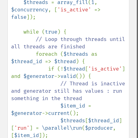
$threads 
= 
array_fill
(
1
, 
$concurrency
, [
'is_active' 
=> 
false
]);

    while (
true
) {

// Loop through threads until 
all threads are finished

foreach (
$threads 
as 
$thread_id 
=> 
$thread
) {

            if (!
$thread
[
'is_active'
] 
and 
$generator
->
valid
()) {

// Thread is inactive 
and generator still has values : run 
something in the thread

$item_id 
= 
$generator
->
current
();

$threads
[
$thread_id
]
[
'run'
] = 
\parallel\run
(
$producer
, 
[
$item_id
]);
