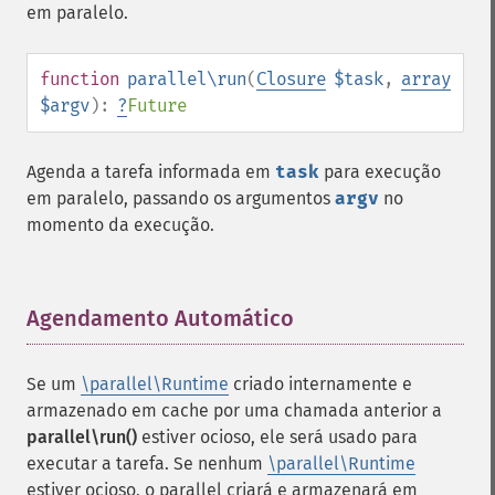
em paralelo.
function
parallel\run
(
Closure
$task
,
array
$argv
):
?
Future
Agenda a tarefa informada em
task
para execução
em paralelo, passando os argumentos
argv
no
momento da execução.
Agendamento Automático
¶
Se um
\parallel\Runtime
criado internamente e
armazenado em cache por uma chamada anterior a
parallel\run()
estiver ocioso, ele será usado para
executar a tarefa. Se nenhum
\parallel\Runtime
estiver ocioso, o parallel criará e armazenará em