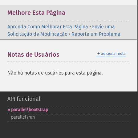
Melhore Esta Página
Aprenda Como Melhorar Esta Página
•
Envie uma
Solicitação de Modificação
•
Reporte um Problema
＋
Notas de Usuários
adicionar nota
Não há notas de usuários para esta página.
API funcional
parallel\bootstrap
parallel\run