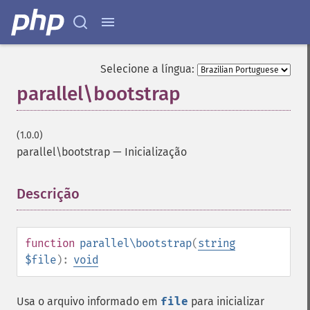
Selecione a língua:
parallel\bootstrap
(1.0.0)
parallel\bootstrap
—
Inicialização
Descrição
¶
function
parallel\bootstrap
(
string
$file
):
void
Usa o arquivo informado em
file
para inicializar