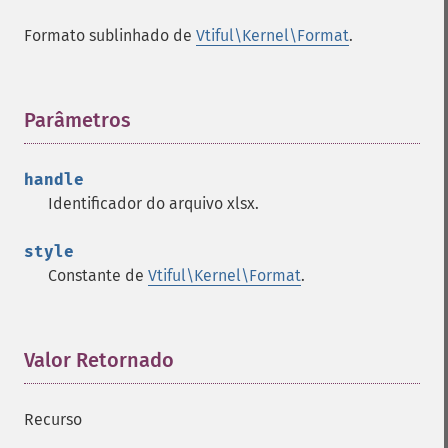
Formato sublinhado de
Vtiful\Kernel\Format
.
Parâmetros
¶
handle
Identificador do arquivo xlsx.
style
Constante de
Vtiful\Kernel\Format
.
Valor Retornado
¶
Recurso