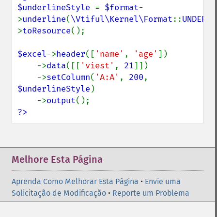
$underlineStyle 
= 
$format
-
>
underline
(
\Vtiful\Kernel\Format
::
UNDERLI
>
toResource
();

$excel
->
header
([
'name'
, 
'age'
])

    ->
data
([[
'viest'
, 
21
]])

    ->
setColumn
(
'A:A'
, 
200
, 
$underlineStyle
)

    ->
output
?>
Melhore Esta Página
Aprenda Como Melhorar Esta Página
•
Envie uma
Solicitação de Modificação
•
Reporte um Problema