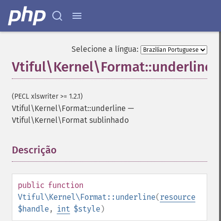
Selecione a língua:
Vtiful\Kernel\Format::underline
(PECL xlswriter >= 1.2.1)
Vtiful\Kernel\Format::underline
—
Vtiful\Kernel\Format sublinhado
Descrição
¶
public
function
Vtiful\Kernel\Format::underline
(
resource
$handle
,
int
$style
)