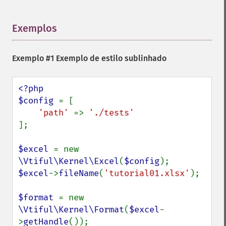
Exemplos
¶
Exemplo #1 Exemplo de estilo sublinhado
<?php

$config 
= [

'path' 
=> 
];

$excel 
= new 
\Vtiful\Kernel\Excel
(
$config
$excel
->
fileName
(
'tutorial01.xlsx'
);

$format 
= new 
\Vtiful\Kernel\Format
(
$excel
-
>
getHandle