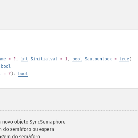
ame
= ?
,
int
$initialval
= 1
,
bool
$autounlock
=
true
)
:
bool
t
= ?
):
bool
m novo objeto SyncSemaphore
m do semáforo ou espera
agem do semáforo