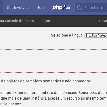
Get Involved
Help
Search docs
ara Controle de Processo
Sync
« Syn
Selecione a língua:
¶
 de objetos de semáforo nomeados e não nomeados.
limitado a um número limitado de instâncias. Semáforos dife
 que mais de uma instância acesse um recurso ao mesmo tem
cia por vez.