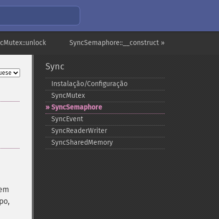
cMutex::unlock
SyncSemaphore::__construct »
Sync
Instalação/Configuração
SyncMutex
SyncSemaphore
SyncEvent
SyncReaderWriter
SyncSharedMemory
rem
po,