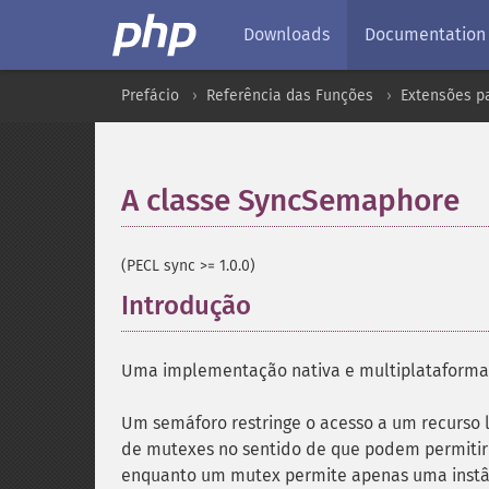
Downloads
Documentation
Prefácio
Referência das Funções
Extensões p
A classe SyncSemaphore
(PECL sync >= 1.0.0)
Introdução
¶
Uma implementação nativa e multiplataforma
Um semáforo restringe o acesso a um recurso 
de mutexes no sentido de que podem permitir
enquanto um mutex permite apenas uma instân