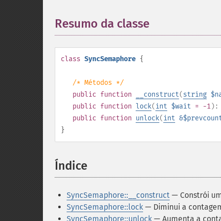
Resumo da classe
¶
class
SyncSemaphore
{
/* Métodos */
public
function
__construct
(
string
$n
public
function
lock
(
int
$wait
= -1
)
public
function
unlock
(
int
&$prevcoun
}
Índice
¶
SyncSemaphore::__construct
— Constrói u
SyncSemaphore::lock
— Diminui a contage
SyncSemaphore::unlock
— Aumenta a cont