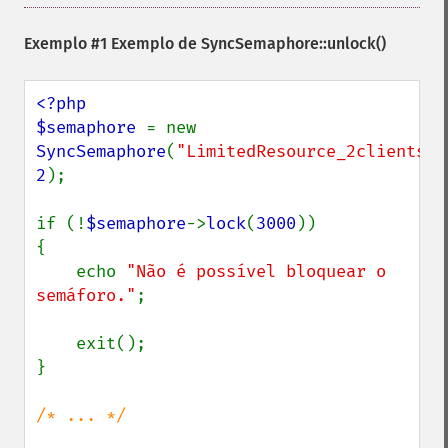
Exemplo #1 Exemplo de
SyncSemaphore::unlock()
<?php

$semaphore 
= new 
SyncSemaphore
(
"LimitedResource_2clients"
2
);

if (!
$semaphore
->
lock
(
3000
))

{

    echo 
"Não é possível bloquear o 
semáforo."
;

    exit();

}

/* ... */
