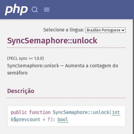
Selecione a língua:
SyncSemaphore::unlock
(PECL sync >= 1.0.0)
SyncSemaphore::unlock
—
Aumenta a contagem do
semáforo
Descrição
¶
public
function
SyncSemaphore::unlock
(
int
&$prevcount
= ?
):
bool