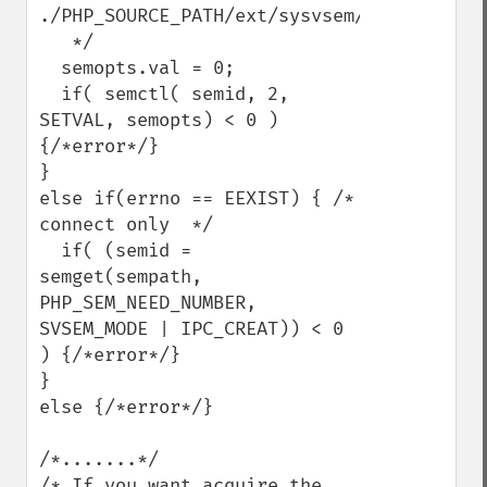
./PHP_SOURCE_PATH/ext/sysvsem/sysvsem.c

   */

  semopts.val = 0;

  if( semctl( semid, 2, 
SETVAL, semopts) < 0 ) 
{/*error*/}

}

else if(errno == EEXIST) { /* 
connect only  */

  if( (semid = 
semget(sempath, 
PHP_SEM_NEED_NUMBER, 
SVSEM_MODE | IPC_CREAT)) < 0 
) {/*error*/}

}

else {/*error*/}

/*.......*/

/* If you want acquire the 