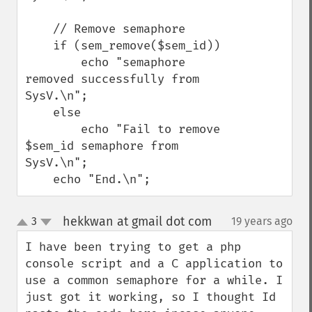
    // Remove semaphore

    if (sem_remove($sem_id))

        echo "semaphore 
removed successfully from 
SysV.\n";

    else

        echo "Fail to remove 
$sem_id semaphore from 
SysV.\n";

    echo "End.\n";
hekkwan at gmail dot com
3
19 years ago
¶
up
down
I have been trying to get a php 
console script and a C application to 
use a common semaphore for a while. I 
just got it working, so I thought Id 