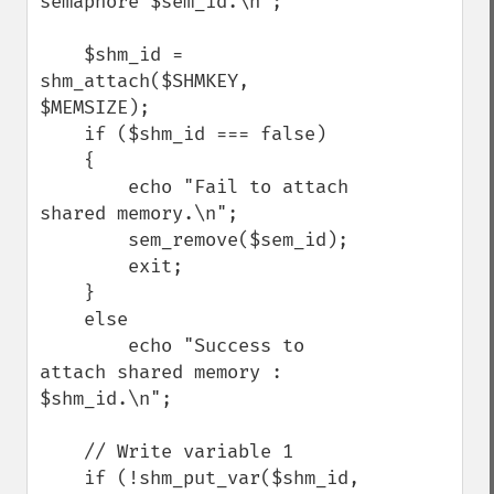
semaphore $sem_id.\n";

    $shm_id =   
shm_attach($SHMKEY, 
$MEMSIZE);

    if ($shm_id === false)

    {

        echo "Fail to attach 
shared memory.\n";

        sem_remove($sem_id);

        exit;

    }

    else

        echo "Success to 
attach shared memory : 
$shm_id.\n";

    // Write variable 1

    if (!shm_put_var($shm_id, 