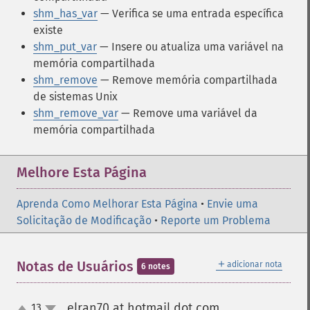
shm_has_var
— Verifica se uma entrada específica
existe
shm_put_var
— Insere ou atualiza uma variável na
memória compartilhada
shm_remove
— Remove memória compartilhada
de sistemas Unix
shm_remove_var
— Remove uma variável da
memória compartilhada
Melhore Esta Página
Aprenda Como Melhorar Esta Página
•
Envie uma
Solicitação de Modificação
•
Reporte um Problema
＋
Notas de Usuários
adicionar nota
6 notes
elran70 at hotmail dot com
13
¶