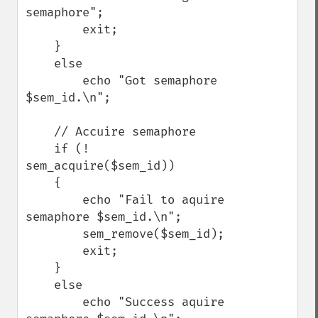
semaphore";

        exit;

    }

    else

        echo "Got semaphore 
$sem_id.\n";

    // Accuire semaphore

    if (! 
sem_acquire($sem_id))

    {

        echo "Fail to aquire 
semaphore $sem_id.\n";

        sem_remove($sem_id);

        exit;

    }

    else

        echo "Success aquire 