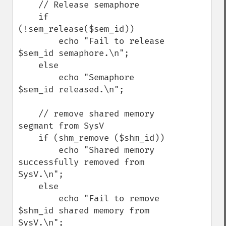
    // Release semaphore

    if 
(!sem_release($sem_id))

        echo "Fail to release 
$sem_id semaphore.\n";

    else

        echo "Semaphore 
$sem_id released.\n";

    // remove shared memory 
segmant from SysV

    if (shm_remove ($shm_id))

        echo "Shared memory 
successfully removed from 
SysV.\n";

    else

        echo "Fail to remove 
$shm_id shared memory from 
SysV.\n";
