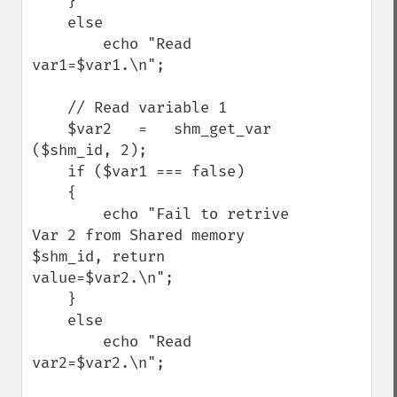
    }

    else

        echo "Read 
var1=$var1.\n";

    // Read variable 1

    $var2   =   shm_get_var 
($shm_id, 2);

    if ($var1 === false)

    {

        echo "Fail to retrive 
Var 2 from Shared memory 
$shm_id, return 
value=$var2.\n";

    }

    else

        echo "Read 
var2=$var2.\n";
