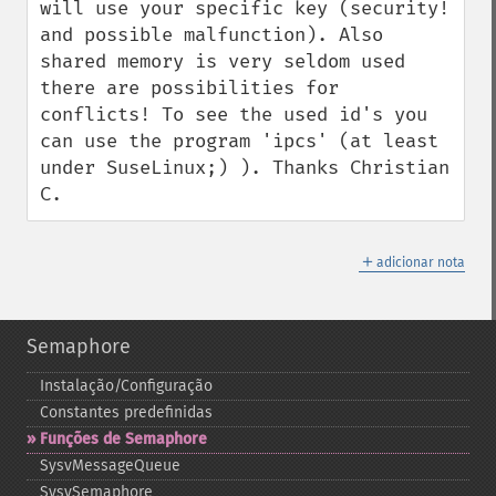
will use your specific key (security! 
and possible malfunction). Also 
shared memory is very seldom used 
there are possibilities for 
conflicts! To see the used id's you 
can use the program 'ipcs' (at least 
under SuseLinux;) ). Thanks Christian 
C.
＋
adicionar nota
Semaphore
Instalação/Configuração
Constantes predefinidas
Funções de Semaphore
SysvMessageQueue
SysvSemaphore