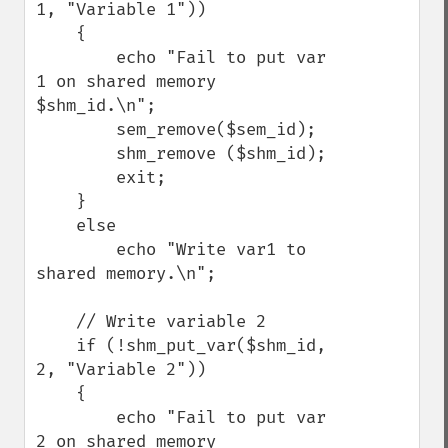
1, "Variable 1"))

    {

        echo "Fail to put var 
1 on shared memory 
$shm_id.\n";

        sem_remove($sem_id);

        shm_remove ($shm_id);

        exit;

    }

    else

        echo "Write var1 to 
shared memory.\n";

    // Write variable 2

    if (!shm_put_var($shm_id, 
2, "Variable 2"))

    {

        echo "Fail to put var 
2 on shared memory 