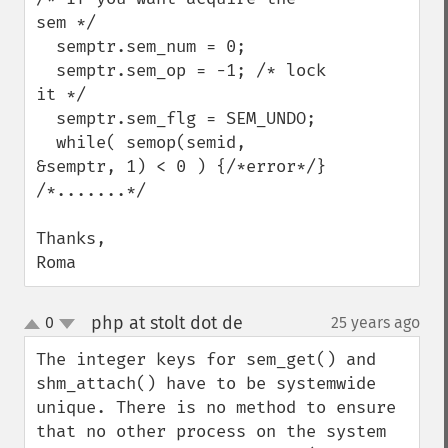
sem */

  semptr.sem_num = 0;

  semptr.sem_op = -1; /* lock 
it */

  semptr.sem_flg = SEM_UNDO;

  while( semop(semid, 
&semptr, 1) < 0 ) {/*error*/}

/*.......*/

Thanks,

Roma
php at stolt dot de
0
25 years ago
¶
up
down
The integer keys for sem_get() and 
shm_attach() have to be systemwide 
unique. There is no method to ensure 
that no other process on the system 