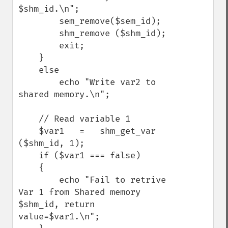
$shm_id.\n";

        sem_remove($sem_id);

        shm_remove ($shm_id);

        exit;

    }

    else

        echo "Write var2 to 
shared memory.\n";

    // Read variable 1

    $var1   =   shm_get_var 
($shm_id, 1);

    if ($var1 === false)

    {

        echo "Fail to retrive 
Var 1 from Shared memory 
$shm_id, return 
value=$var1.\n";
