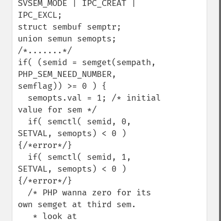
SVSEM_MODE | IPC_CREAT | 
IPC_EXCL;

struct sembuf semptr;

union semun semopts;

/*.......*/

if( (semid = semget(sempath, 
PHP_SEM_NEED_NUMBER, 
semflag)) >= 0 ) {

  semopts.val = 1; /* initial 
value for sem */

  if( semctl( semid, 0, 
SETVAL, semopts) < 0 ) 
{/*error*/}

  if( semctl( semid, 1, 
SETVAL, semopts) < 0 ) 
{/*error*/}

  /* PHP wanna zero for its 
own semget at third sem.

   * look at 