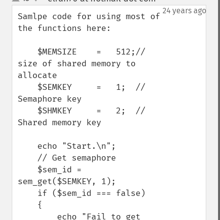
up
down
24 years ago
Samlpe code for using most of 
the functions here:

    $MEMSIZE    =   512;//  
size of shared memory to 
allocate

    $SEMKEY     =   1;  //  
Semaphore key

    $SHMKEY     =   2;  //  
Shared memory key

    echo "Start.\n";

    // Get semaphore

    $sem_id = 
sem_get($SEMKEY, 1);

    if ($sem_id === false)

    {

        echo "Fail to get 