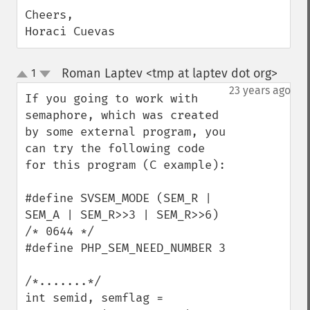
Cheers,

Horaci Cuevas
Roman Laptev <tmp at laptev dot org>
1
¶
up
down
23 years ago
If you going to work with 
semaphore, which was created 
by some external program, you 
can try the following code 
for this program (C example):

#define SVSEM_MODE (SEM_R | 
SEM_A | SEM_R>>3 | SEM_R>>6) 
/* 0644 */

#define PHP_SEM_NEED_NUMBER 3

/*.......*/

int semid, semflag = 