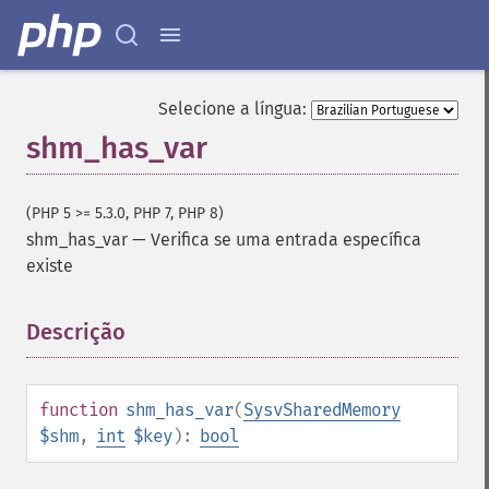
Selecione a língua:
shm_has_var
(PHP 5 >= 5.3.0, PHP 7, PHP 8)
shm_has_var
—
Verifica se uma entrada específica
existe
Descrição
¶
function
shm_has_var
(
SysvSharedMemory
$shm
,
int
$key
):
bool