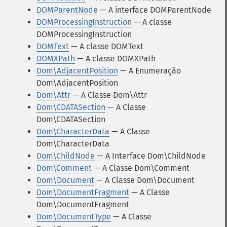
DOMParentNode
— A interface DOMParentNode
DOMProcessingInstruction
— A classe
DOMProcessingInstruction
DOMText
— A classe DOMText
DOMXPath
— A classe DOMXPath
Dom\AdjacentPosition
— A Enumeração
Dom\AdjacentPosition
Dom\Attr
— A Classe Dom\Attr
Dom\CDATASection
— A Classe
Dom\CDATASection
Dom\CharacterData
— A Classe
Dom\CharacterData
Dom\ChildNode
— A Interface Dom\ChildNode
Dom\Comment
— A Classe Dom\Comment
Dom\Document
— A Classe Dom\Document
Dom\DocumentFragment
— A Classe
Dom\DocumentFragment
Dom\DocumentType
— A Classe