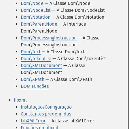
Dom\Node
— A Classe Dom\Node
Dom\NodeList
— A Classe Dom\NodeList
Dom\Notation
— A Classe Dom\Notation
Dom\ParentNode
— A Interface
Dom\ParentNode
Dom\ProcessingInstruction
— A Classe
Dom\ProcessingInstruction
Dom\Text
— A Classe Dom\Text
Dom\TokenList
— A Classe Dom\TokenList
Dom\XMLDocument
— A Classe
Dom\XMLDocument
Dom\XPath
— A Classe Dom\XPath
DOM Funções
libxml
Instalação/Configuração
Constantes predefinidas
LibXMLError
— A classe LibXMLError
Funções da libxml