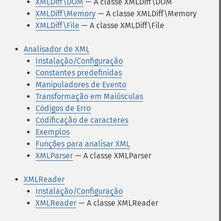
XMLDiff\DOM
— A classe XMLDiff\DOM
XMLDiff\Memory
— A classe XMLDiff\Memory
XMLDiff\File
— A classe XMLDiff\File
Analisador de XML
Instalação/Configuração
Constantes predefinidas
Manipuladores de Evento
Transformação em Maiúsculas
Códigos de Erro
Codificação de caracteres
Exemplos
Funções para analisar XML
XMLParser
— A classe XMLParser
XMLReader
Instalação/Configuração
XMLReader
— A classe XMLReader