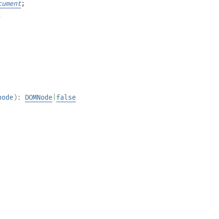
cument
;
;
node
):
DOMNode
|
false