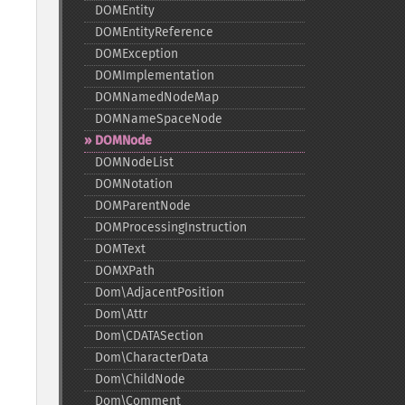
DOMEntity
DOMEntityReference
DOMException
DOMImplementation
DOMNamedNodeMap
DOMNameSpaceNode
DOMNode
DOMNodeList
DOMNotation
DOMParentNode
DOMProcessingInstruction
DOMText
DOMXPath
Dom\AdjacentPosition
Dom\Attr
Dom\CDATASection
Dom\CharacterData
Dom\ChildNode
Dom\Comment