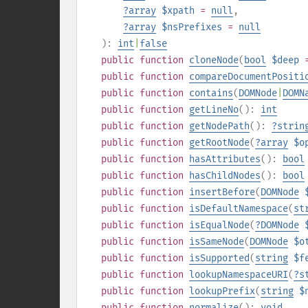
?
array
$xpath
=
null
,
?
array
$nsPrefixes
=
null
):
int
|
false
public
function
cloneNode
(
bool
$deep
public
function
compareDocumentPositi
public
function
contains
(
DOMNode
|
DOMN
public
function
getLineNo
():
int
public
function
getNodePath
():
?
strin
public
function
getRootNode
(
?
array
$o
public
function
hasAttributes
():
bool
public
function
hasChildNodes
():
bool
public
function
insertBefore
(
DOMNode
public
function
isDefaultNamespace
(
st
public
function
isEqualNode
(
?
DOMNode
public
function
isSameNode
(
DOMNode
$o
public
function
isSupported
(
string
$f
public
function
lookupNamespaceURI
(
?
s
public
function
lookupPrefix
(
string
$
public
function
normalize
():
void