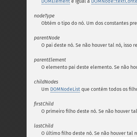
DOMElement
é igual a
DOMNode::textCont
nodeType
Obtém o tipo do nó. Um dos constantes pr
parentNode
O pai deste nó. Se não houver tal nó, isso 
parentElement
O elemento pai deste elemento. Se não hou
childNodes
Um
DOMNodeList
que contém todos os filho
firstChild
O primeiro filho deste nó. Se não houver tal
lastChild
O último filho deste nó. Se não houver tal n