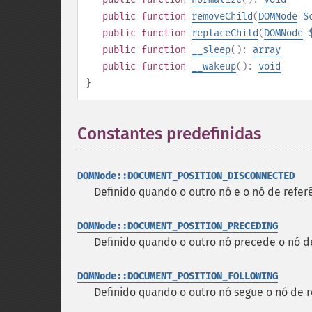
public
function
removeChild
(
DOMNode
$
public
function
replaceChild
(
DOMNode
public
function
__sleep
():
array
public
function
__wakeup
():
void
}
Constantes predefinidas
¶
DOMNode::DOCUMENT_POSITION_DISCONNECTED
Definido quando o outro nó e o nó de refe
DOMNode::DOCUMENT_POSITION_PRECEDING
Definido quando o outro nó precede o nó de
DOMNode::DOCUMENT_POSITION_FOLLOWING
Definido quando o outro nó segue o nó de r