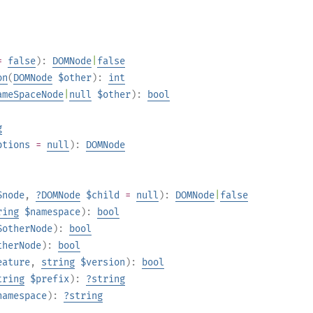
=
false
):
DOMNode
|
false
on
(
DOMNode
$other
):
int
ameSpaceNode
|
null
$other
):
bool
g
ptions
=
null
):
DOMNode
$node
,
?
DOMNode
$child
=
null
):
DOMNode
|
false
ring
$namespace
):
bool
$otherNode
):
bool
therNode
):
bool
eature
,
string
$version
):
bool
tring
$prefix
):
?
string
namespace
):
?
string