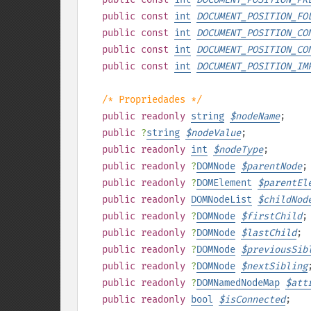
public
const
int
DOCUMENT_POSITION_FO
public
const
int
DOCUMENT_POSITION_CO
public
const
int
DOCUMENT_POSITION_CO
public
const
int
DOCUMENT_POSITION_IM
/* Propriedades */
public
readonly
string
$
nodeName
;
public
?
string
$
nodeValue
;
public
readonly
int
$
nodeType
;
public
readonly
?
DOMNode
$
parentNode
;
public
readonly
?
DOMElement
$
parentEl
public
readonly
DOMNodeList
$
childNod
public
readonly
?
DOMNode
$
firstChild
;
public
readonly
?
DOMNode
$
lastChild
;
public
readonly
?
DOMNode
$
previousSib
public
readonly
?
DOMNode
$
nextSibling
public
readonly
?
DOMNamedNodeMap
$
att
public
readonly
bool
$
isConnected
;