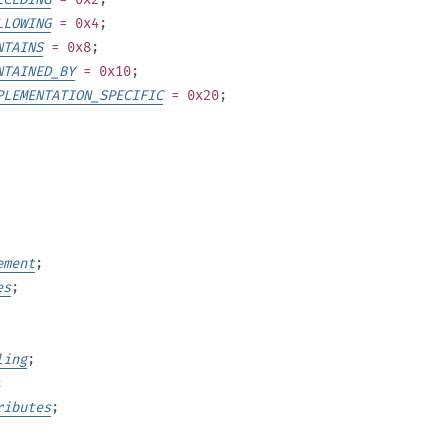
LLOWING
= 0x4
;
NTAINS
= 0x8
;
NTAINED_BY
= 0x10
;
PLEMENTATION_SPECIFIC
= 0x20
;
ement
;
es
;
ling
;
;
ributes
;