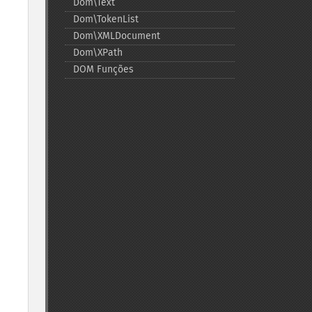
Dom\Text
Dom\TokenList
Dom\XMLDocument
Dom\XPath
DOM Funções