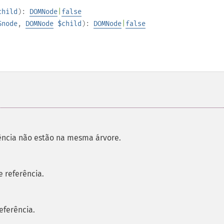
child
):
DOMNode
|
false
$node
,
DOMNode
$child
):
DOMNode
|
false
rência não estão na mesma árvore.
 referência.
eferência.