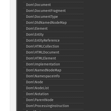
Dom\Document
Dom\DocumentFragment
Dom\DocumentType
Dom\DtdNamedNodeMap
Dom\Element
Dom\Entity
Dom\EntityReference
Dom\HTMLCollection
Dom\HTMLDocument
Dom\HTMLElement
Dom\Implementation
Dom\NamedNodeMap
Dom\NamespaceInfo
Dom\Node
Dom\NodeList
Dom\Notation
Dom\ParentNode
Dom\ProcessingInstruction