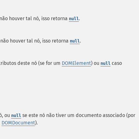
não houver tal nó, isso retorna
.
null
não houver tal nó, isso retorna
.
null
ributos deste nó (se for um
DOMElement
) ou
caso
null
ó, ou
se este nó não tiver um documento associado (por
null
m
DOMDocument
).