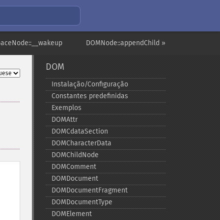
aceNode::__wakeup
DOMNode::appendChild »
DOM
Instalação/Configuração
Constantes predefinidas
Exemplos
DOMAttr
DOMCdataSection
DOMCharacterData
DOMChildNode
DOMComment
DOMDocument
DOMDocumentFragment
DOMDocumentType
DOMElement