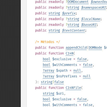
public
readonly
?
DOMDocument
$
ownerDo
public
readonly
?
string
$
namespaceURI
public
string
$
prefix
;
public
readonly
?
string
$
localName
;
public
readonly
?
string
$
baseURI
;
public
string
$
textContent
;
/* Métodos */
public
function
appendChild
(
DOMNode
$
public
function
C14N
(
bool
$exclusive
=
false
,
bool
$withComments
=
false
,
?
array
$xpath
=
null
,
?
array
$nsPrefixes
=
null
):
string
|
false
public
function
C14NFile
(
string
$uri
,
bool
$exclusive
=
false
,
bool
$withComments
=
false
,