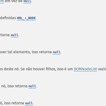
ent
em vez de
.
null
edefinidas
XML_
*
_NODE
retorna
.
null
ver tal elemento, isso retorna
.
null
s deste nó. Se não houver filhos, isso é um
DOMNodeList
vazio
 nó, isso retorna
.
null
ó, isso retorna
.
null