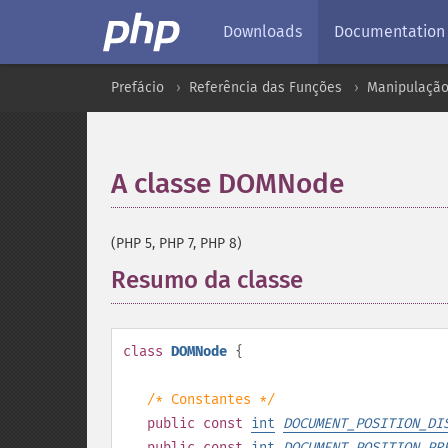
Downloads
Documentation
Prefácio
Referência das Funções
Manipulação
A classe DOMNode
¶
(PHP 5, PHP 7, PHP 8)
Resumo da classe
¶
class
DOMNode
{
/* Constantes */
public
const
int
DOCUMENT_POSITION_DI
public
const
int
DOCUMENT_POSITION_PR