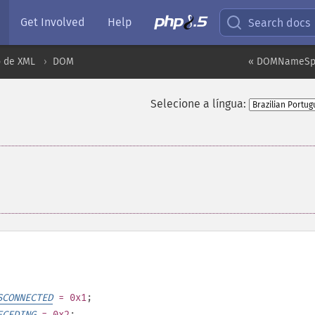
Get Involved
Help
Search docs
 de XML
DOM
« DOMNameSp
Selecione a língua:
SCONNECTED
= 0x1
;
ECEDING
= 0x2
;