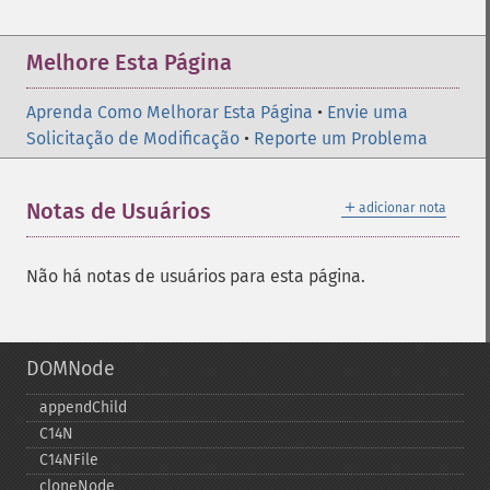
Melhore Esta Página
Aprenda Como Melhorar Esta Página
•
Envie uma
Solicitação de Modificação
•
Reporte um Problema
＋
Notas de Usuários
adicionar nota
Não há notas de usuários para esta página.
DOMNode
appendChild
C14N
C14NFile
cloneNode