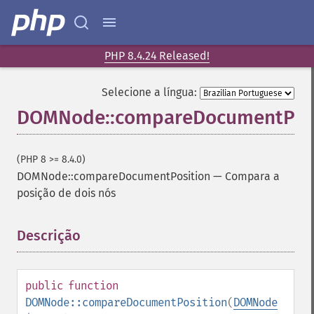
PHP 8.4.24 Released!
Selecione a língua:
DOMNode::compareDocumentPosi
(PHP 8 >= 8.4.0)
DOMNode::compareDocumentPosition
—
Compara a
posição de dois nós
Descrição
¶
public
function
DOMNode::compareDocumentPosition
(
DOMNode