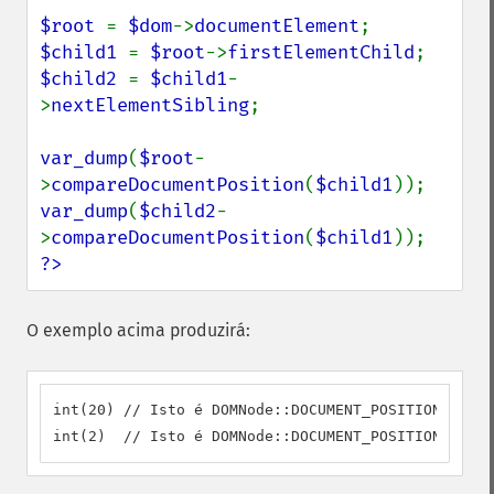
$root 
= 
$dom
->
documentElement
$child1 
= 
$root
->
firstElementChild
$child2 
= 
$child1
-
>
nextElementSibling
;

var_dump
(
$root
-
>
compareDocumentPosition
(
$child1
var_dump
(
$child2
-
>
compareDocumentPosition
(
$child1
?>
O exemplo acima produzirá:
int(20) // Isto é DOMNode::DOCUMENT_POSITION_CONTA
int(2)  // Isto é DOMNode::DOCUMENT_POSITION_PRECE