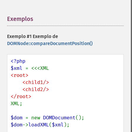
Exemplos
¶
Exemplo #1 Exemplo de
DOMNode::compareDocumentPosition()
<?php

$xml 
<root>

    <child1/>

    <child2/>

XML;

$dom 
= new 
DOMDocument
$dom
->
loadXML
(
$xml
);
