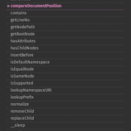
compareDocumentPosition
contains
getLineNo
getNodePath
getRootNode
hasAttributes
hasChildNodes
insertBefore
isDefaultNamespace
isEqualNode
isSameNode
isSupported
lookupNamespaceURI
lookupPrefix
normalize
removeChild
replaceChild
_​_​sleep