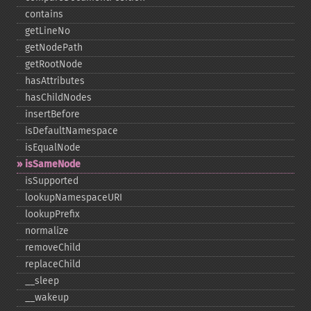
contains
getLineNo
getNodePath
getRootNode
hasAttributes
hasChildNodes
insertBefore
isDefaultNamespace
isEqualNode
isSameNode
isSupported
lookupNamespaceURI
lookupPrefix
normalize
removeChild
replaceChild
_​_​sleep
_​_​wakeup