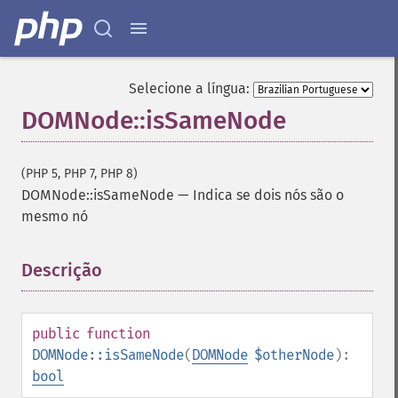
Selecione a língua:
DOMNode::isSameNode
(PHP 5, PHP 7, PHP 8)
DOMNode::isSameNode
—
Indica se dois nós são o
mesmo nó
Descrição
¶
public
function
DOMNode::isSameNode
(
DOMNode
$otherNode
):
bool