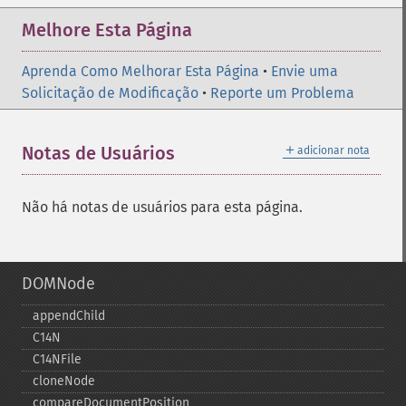
Melhore Esta Página
Aprenda Como Melhorar Esta Página
•
Envie uma
Solicitação de Modificação
•
Reporte um Problema
＋
Notas de Usuários
adicionar nota
Não há notas de usuários para esta página.
DOMNode
appendChild
C14N
C14NFile
cloneNode
compareDocumentPosition