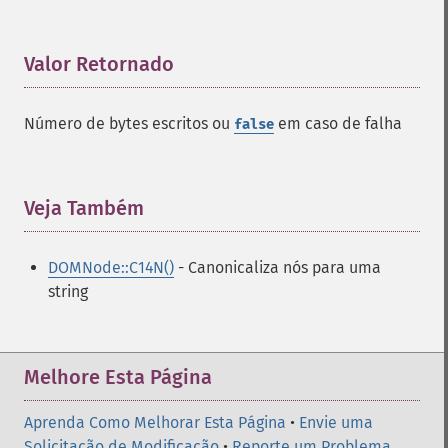
Valor Retornado
¶
Número de bytes escritos ou
em caso de falha
false
Veja Também
¶
DOMNode::C14N()
- Canonicaliza nós para uma
string
Melhore Esta Página
Aprenda Como Melhorar Esta Página
•
Envie uma
Solicitação de Modificação
•
Reporte um Problema