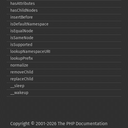
hasAttributes
hasChildNodes
insertBefore
isDefaultNamespace
isEqualNode
isSameNode
isSupported
lookupNamespaceURI
lookupPrefix
normalize
removeChild
replaceChild
_​_​sleep
_​_​wakeup
Copyright © 2001-2026 The PHP Documentation