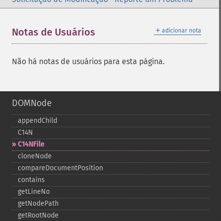
＋
Notas de Usuários
adicionar nota
Não há notas de usuários para esta página.
DOMNode
appendChild
C14N
C14NFile
cloneNode
compareDocumentPosition
contains
getLineNo
getNodePath
getRootNode