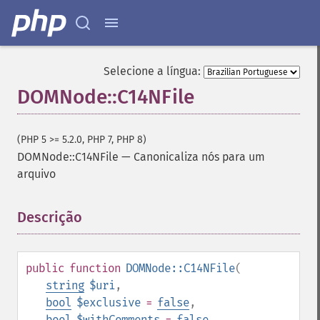
Selecione a língua:
DOMNode::C14NFile
(PHP 5 >= 5.2.0, PHP 7, PHP 8)
DOMNode::C14NFile
—
Canonicaliza nós para um
arquivo
Descrição
¶
public
function
DOMNode::C14NFile
(
string
$uri
,
bool
$exclusive
=
false
,
bool
$withComments
=
false
,