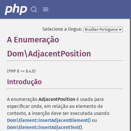
Selecione a língua:
A Enumeração
Dom\AdjacentPosition
¶
(PHP 8 >= 8.4.0)
Introdução
¶
A enumeração
AdjacentPosition
é usada para
especificar onde, em relação ao elemento de
contexto, a inserção deve ser executada usando
Dom\Element::insertAdjacentElement()
ou
Dom\Element::insertAdjacentText()
.