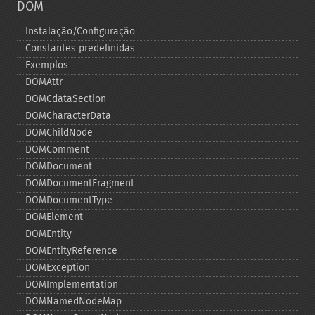
DOM
Instalação/Configuração
Constantes predefinidas
Exemplos
DOMAttr
DOMCdataSection
DOMCharacterData
DOMChildNode
DOMComment
DOMDocument
DOMDocumentFragment
DOMDocumentType
DOMElement
DOMEntity
DOMEntityReference
DOMException
DOMImplementation
DOMNamedNodeMap