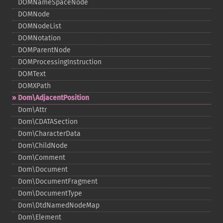
DOMNameSpaceNode
DOMNode
DOMNodeList
DOMNotation
DOMParentNode
DOMProcessingInstruction
DOMText
DOMXPath
Dom\AdjacentPosition
Dom\Attr
Dom\CDATASection
Dom\CharacterData
Dom\ChildNode
Dom\Comment
Dom\Document
Dom\DocumentFragment
Dom\DocumentType
Dom\DtdNamedNodeMap
Dom\Element