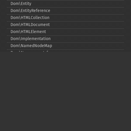
Dom\Entity
Dom\EntityReference
Dom\HTMLCollection
Dom\HTMLDocument
Dom\HTMLElement
Dom\Implementation
Dom\NamedNodeMap
Dom\NamespaceInfo
Dom\Node
Dom\NodeList
Dom\Notation
Dom\ParentNode
Dom\ProcessingInstruction
Dom\Text
Dom\TokenList
Dom\XMLDocument
Dom\XPath
DOM Funções