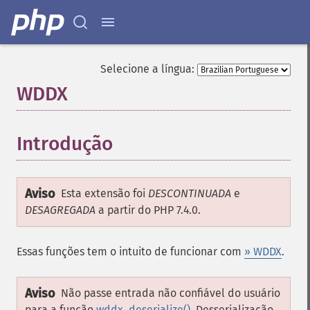
Selecione a língua:
WDDX
¶
Introdução
¶
Aviso
Esta extensão foi
DESCONTINUADA
e
DESAGREGADA
a partir do PHP 7.4.0.
Essas funções tem o intuito de funcionar com
» WDDX
.
Aviso
Não passe entrada não confiável do usuário
para a função
wddx_deserialize()
. Desserialização