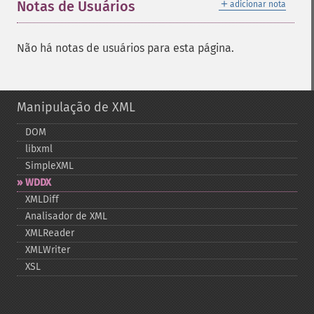
＋
Notas de Usuários
adicionar nota
Não há notas de usuários para esta página.
Manipulação de XML
DOM
libxml
SimpleXML
WDDX
XMLDiff
Analisador de XML
XMLReader
XMLWriter
XSL