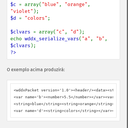
$c 
= array(
"blue"
, 
"orange"
, 
"violet"
$d 
= 
"colors"
;

$clvars 
= array(
"c"
, 
"d"
);

echo 
wddx_serialize_vars
(
"a"
, 
"b"
, 
$clvars
?>
O exemplo acima produzirá:
<wddxPacket version='1.0'><header/><data><struct><
<var name='b'><number>5.5</number></var><var name=
<string>blue</string><string>orange</string><strin
<var name='d'><string>colors</string></var></struc