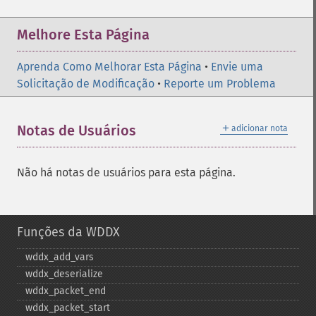
Melhore Esta Página
Aprenda Como Melhorar Esta Página
•
Envie uma
Solicitação de Modificação
•
Reporte um Problema
＋
Notas de Usuários
adicionar nota
Não há notas de usuários para esta página.
Funções da WDDX
wddx_​add_​vars
wddx_​deserialize
wddx_​packet_​end
wddx_​packet_​start