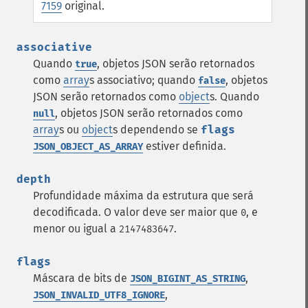
7159
original.
associative
Quando
, objetos JSON serão retornados
true
como
array
s associativo; quando
, objetos
false
JSON serão retornados como
object
s. Quando
, objetos JSON serão retornados como
null
array
s ou
object
s dependendo se
flags
estiver definida.
JSON_OBJECT_AS_ARRAY
depth
Profundidade máxima da estrutura que será
decodificada. O valor deve ser maior que
, e
0
menor ou igual a
.
2147483647
flags
Máscara de bits de
,
JSON_BIGINT_AS_STRING
,
JSON_INVALID_UTF8_IGNORE