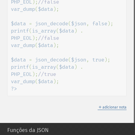
PHP_EOL
);
var_dump
(
$data
);

$data 
= 
json_decode
(
$json
, 
false
printf
(
is_array
(
$data
) . 
PHP_EOL
);
var_dump
(
$data
);

$data 
= 
json_decode
(
$json
, 
true
printf
(
is_array
(
$data
) . 
PHP_EOL
);
var_dump
(
$data
?>
＋
adicionar nota
Funções da JSON