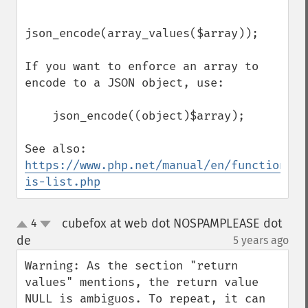
json_encode(array_values($array));

If you want to enforce an array to 
encode to a JSON object, use:

    json_encode((object)$array);

See also: 
https://www.php.net/manual/en/function.ar
is-list.php
cubefox at web dot NOSPAMPLEASE dot
4
up
down
de
5 years ago
¶
Warning: As the section "return 
values" mentions, the return value 
NULL is ambiguos. To repeat, it can 