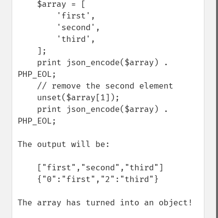
    $array = [

        'first',

        'second',

        'third',

    ];

    print json_encode($array) . 
PHP_EOL;

    // remove the second element

    unset($array[1]);

    print json_encode($array) . 
PHP_EOL;

The output will be:

    ["first","second","third"]

    {"0":"first","2":"third"}

The array has turned into an object! 
