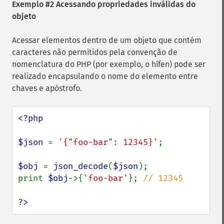
Exemplo #2 Acessando propriedades inválidas do
objeto
Acessar elementos dentro de um objeto que contém
caracteres não permitidos pela convenção de
nomenclatura do PHP (por exemplo, o hífen) pode ser
realizado encapsulando o nome do elemento entre
chaves e apóstrofo.
<?php

$json 
= 
'{"foo-bar": 12345}'
;

$obj 
= 
json_decode
(
$json
);

print 
$obj
->{
'foo-bar'
}; 
// 12345

?>