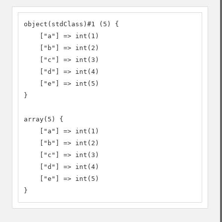
object(stdClass)#1 (5) {

    ["a"] => int(1)

    ["b"] => int(2)

    ["c"] => int(3)

    ["d"] => int(4)

    ["e"] => int(5)

}

array(5) {

    ["a"] => int(1)

    ["b"] => int(2)

    ["c"] => int(3)

    ["d"] => int(4)

    ["e"] => int(5)

}