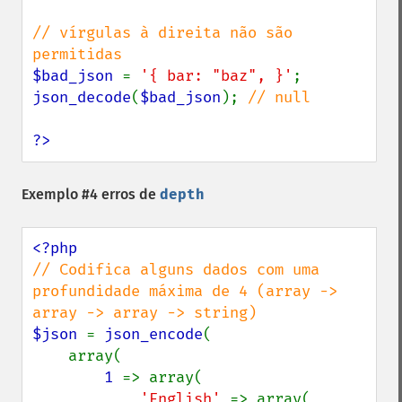
// vírgulas à direita não são 
$bad_json 
= 
'{ bar: "baz", }'
json_decode
(
$bad_json
); 
// null

?>
Exemplo #4 erros de
depth
// Codifica alguns dados com uma 
profundidade máxima de 4 (array -> 
$json 
= 
json_encode
(

    array(

1 
=> array(

'English' 
=> array(
