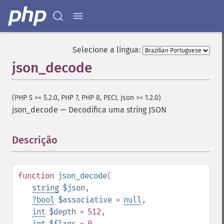
Selecione a língua:
json_decode
(PHP 5 >= 5.2.0, PHP 7, PHP 8, PECL json >= 1.2.0)
json_decode
—
Decodifica uma string JSON
Descrição
¶
function
json_decode
(
string
$json
,
?
bool
$associative
=
null
,
int
$depth
= 512
,
int
$flags
= 0