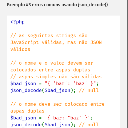
Exemplo #3 erros comuns usando
json_decode()
<?php

// as seguintes strings são 
JavaScript válidas, mas não JSON 
válidos

// o nome e o valor devem ser 
colocados entre aspas duplas

$bad_json 
= 
"{ 'bar': 'baz' }"
json_decode
(
$bad_json
); 
// null

// o nome deve ser colocado entre 
$bad_json 
= 
'{ bar: "baz" }'
json_decode
(
$bad_json
); 
// null
