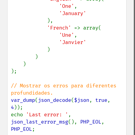
'One'
,

'January'

),

'French' 
=> array(

'Une'
,

'Janvier'

)

        )

    )

);

// Mostrar os erros para diferentes 
var_dump
(
json_decode
(
$json
, 
true
, 
4
));

echo 
'Last error: '
, 
json_last_error_msg
(), 
PHP_EOL
, 
PHP_EOL
;
