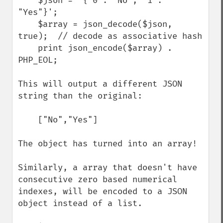
    $json = '{"0": "No", "1": 
"Yes"}';

    $array = json_decode($json, 
true);  // decode as associative hash

    print json_encode($array) . 
PHP_EOL;

This will output a different JSON 
string than the original:

    ["No","Yes"]

The object has turned into an array!

Similarly, a array that doesn't have 
consecutive zero based numerical 
indexes, will be encoded to a JSON 
object instead of a list.
