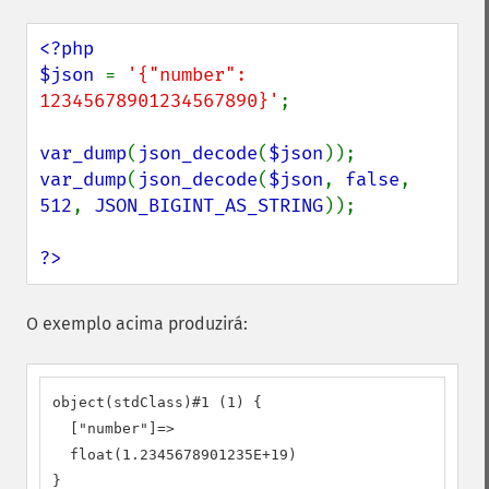
<?php

$json 
= 
'{"number": 
12345678901234567890}'
;

var_dump
(
json_decode
(
$json
var_dump
(
json_decode
(
$json
, 
false
, 
512
, 
JSON_BIGINT_AS_STRING
));

?>
O exemplo acima produzirá:
object(stdClass)#1 (1) {

  ["number"]=>

  float(1.2345678901235E+19)

}
