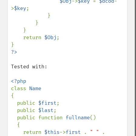
$Obj
->
$key 
= 
$dcod
-
>
$key
;

            }

        }

    }

    return 
$Obj
;

Tested with: 

class 
{

  public 
$first
;

  public 
$last
;

  public function 
fullname
()

  {

    return 
$this
->
first 
. 
" " 
. 