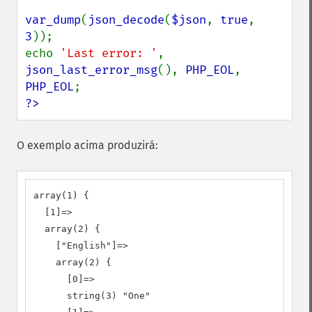
var_dump
(
json_decode
(
$json
, 
true
, 
3
));

echo 
'Last error: '
, 
json_last_error_msg
(), 
PHP_EOL
, 
PHP_EOL
?>
O exemplo acima produzirá:
array(1) {

  [1]=>

  array(2) {

    ["English"]=>

    array(2) {

      [0]=>

      string(3) "One"
