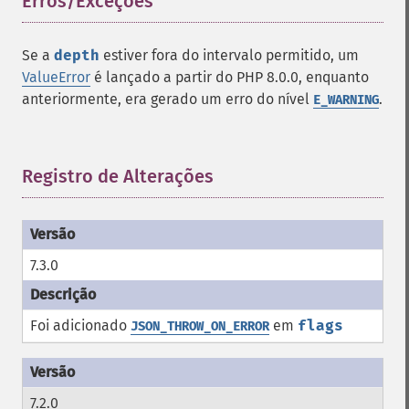
Erros/Exceções
¶
Se a
depth
estiver fora do intervalo permitido, um
ValueError
é lançado a partir do PHP 8.0.0, enquanto
anteriormente, era gerado um erro do nível
.
E_WARNING
Registro de Alterações
¶
7.3.0
Foi adicionado
em
flags
JSON_THROW_ON_ERROR
7.2.0