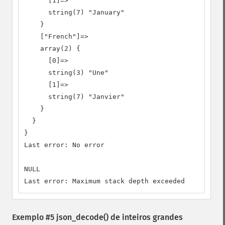
      [1]=>

      string(7) "January"

    }

    ["French"]=>

    array(2) {

      [0]=>

      string(3) "Une"

      [1]=>

      string(7) "Janvier"

    }

  }

}

Last error: No error

NULL

Last error: Maximum stack depth exceeded
Exemplo #5
json_decode()
de inteiros grandes