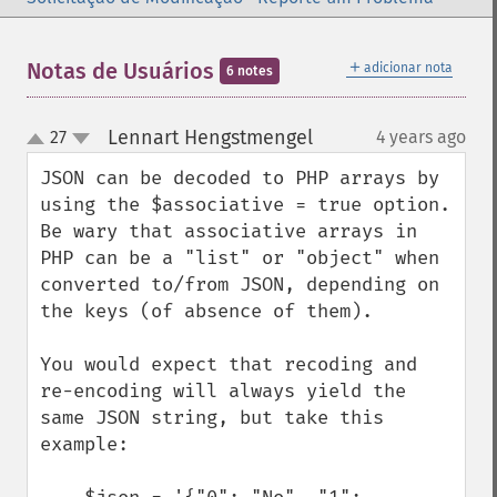
＋
Notas de Usuários
adicionar nota
6 notes
Lennart Hengstmengel
27
4 years ago
¶
up
down
JSON can be decoded to PHP arrays by 
using the $associative = true option. 
Be wary that associative arrays in 
PHP can be a "list" or "object" when 
converted to/from JSON, depending on 
the keys (of absence of them). 

You would expect that recoding and 
re-encoding will always yield the 
same JSON string, but take this 
example:
