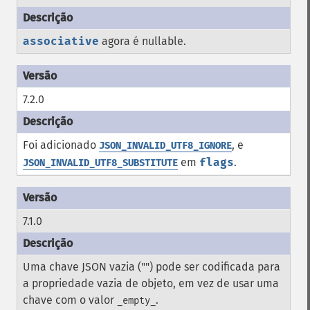
associative
agora é nullable.
7.2.0
Foi adicionado
, e
JSON_INVALID_UTF8_IGNORE
em
flags
.
JSON_INVALID_UTF8_SUBSTITUTE
7.1.0
Uma chave JSON vazia ("") pode ser codificada para
a propriedade vazia de objeto, em vez de usar uma
chave com o valor
.
_empty_