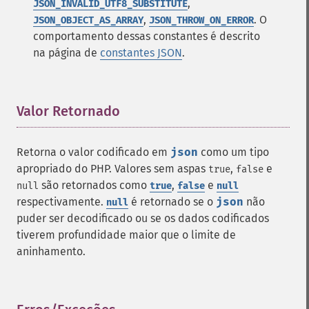
,
JSON_INVALID_UTF8_SUBSTITUTE
,
. O
JSON_OBJECT_AS_ARRAY
JSON_THROW_ON_ERROR
comportamento dessas constantes é descrito
na página de
constantes JSON
.
Valor Retornado
¶
Retorna o valor codificado em
json
como um tipo
apropriado do PHP. Valores sem aspas
,
e
true
false
são retornados como
,
e
null
true
false
null
respectivamente.
é retornado se o
json
não
null
puder ser decodificado ou se os dados codificados
tiverem profundidade maior que o limite de
aninhamento.