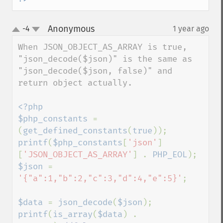
Anonymous
-4
1 year ago
¶
up
down
When JSON_OBJECT_AS_ARRAY is true, 
"json_decode($json)" is the same as 
"json_decode($json, false)" and 
return object actually. 

<?php

$php_constants 
= 
(
get_defined_constants
(
true
printf
(
$php_constants
[
'json'
]
[
'JSON_OBJECT_AS_ARRAY'
] . 
PHP_EOL
$json 
= 
'{"a":1,"b":2,"c":3,"d":4,"e":5}'
;

$data 
= 
json_decode
(
$json
printf
(
is_array
(
$data
) . 