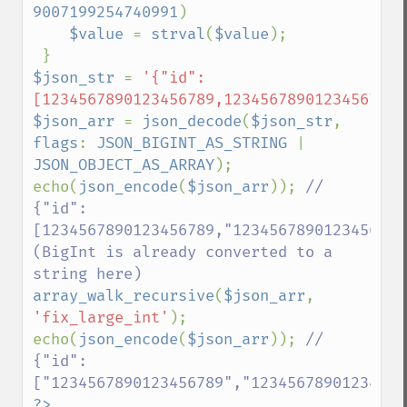
9007199254740991
)

$value 
= 
strval
(
$value
);

$json_str 
= 
'{"id":
[1234567890123456789,12345678901234567890
$json_arr 
= 
json_decode
(
$json_str
, 
flags
: 
JSON_BIGINT_AS_STRING 
| 
JSON_OBJECT_AS_ARRAY
);

echo(
json_encode
(
$json_arr
)); 
// 
{"id":
[1234567890123456789,"12345678901234567890
(BigInt is already converted to a 
array_walk_recursive
(
$json_arr
, 
'fix_large_int'
);

echo(
json_encode
(
$json_arr
)); 
// 
{"id":
?>