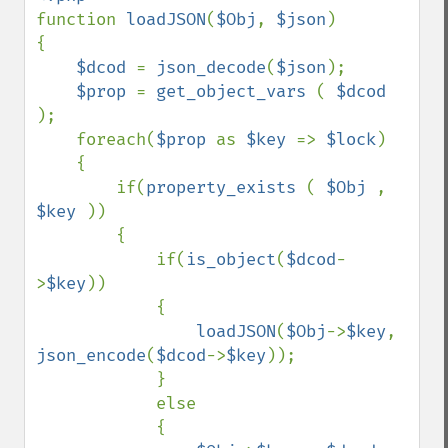
function 
loadJSON
(
$Obj
, 
$json
)

{

$dcod 
= 
json_decode
(
$json
);

$prop 
= 
get_object_vars 
( 
$dcod 
);

    foreach(
$prop 
as 
$key 
=> 
$lock
)

    {

        if(
property_exists 
( 
$Obj 
,  
$key 
))

        {

            if(
is_object
(
$dcod
-
>
$key
))

            {

loadJSON
(
$Obj
->
$key
, 
json_encode
(
$dcod
->
$key
));

            }

            else

            {
