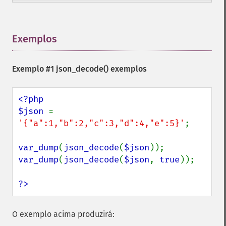
Exemplos
¶
Exemplo #1
json_decode()
exemplos
<?php

$json 
= 
'{"a":1,"b":2,"c":3,"d":4,"e":5}'
;

var_dump
(
json_decode
(
$json
var_dump
(
json_decode
(
$json
, 
true
));

?>
O exemplo acima produzirá: