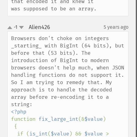
that encoded it and knew it 
was supposed to be an array.
Alien426
-1
5 years ago
¶
up
down
Browsers don't choke on integers 
_starting_ with BigInt (64 bits), but 
before that (53 bits). The 
introduction of BigInt to modern 
browsers doesn't help much, when JSON 
handling functions do not support it. 
So I am trying to remedy that. My 
approach is to handle the decoded 
array before re-encoding it to a 
function 
fix_large_int
(&
$value
)

 {

  if (
is_int
(
$value
) && 
$value 
> 