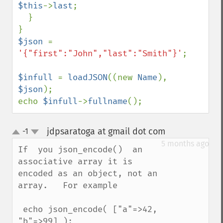
$this
->
last
;

  }

$json 
= 
'{"first":"John","last":"Smith"}'
;

$infull 
= 
loadJSON
((new 
Name
), 
$json
);

echo 
$infull
->
fullname
();
jdpsaratoga at gmail dot com
-1
¶
up
down
5 months ago
If  you json_encode()  an 
associative array it is 
encoded as an object, not an 
array.   For example

 echo json_encode( ["a"=>42, 
"b"=>99] );
