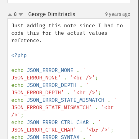
George Dimitriadis
8
9 years ago
¶
up
down
Just adding this note since I had to 
code this for the actual values 
reference.

<?php

echo 
JSON_ERROR_NONE 
. 
' 
JSON_ERROR_NONE' 
. 
'<br />'
;

echo 
JSON_ERROR_DEPTH 
. 
' 
JSON_ERROR_DEPTH' 
. 
'<br />'
;

echo 
JSON_ERROR_STATE_MISMATCH 
. 
' 
JSON_ERROR_STATE_MISMATCH' 
. 
'<br 
/>'
;

echo 
JSON_ERROR_CTRL_CHAR 
. 
' 
JSON_ERROR_CTRL_CHAR' 
. 
'<br />'
;

echo 
JSON_ERROR_SYNTAX 
. 
' 