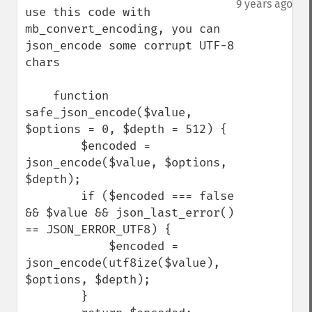
9 years ago
use this code with 
mb_convert_encoding, you can 
json_encode some corrupt UTF-8 
chars

    function 
safe_json_encode($value, 
$options = 0, $depth = 512) {

        $encoded = 
json_encode($value, $options, 
$depth);

        if ($encoded === false 
&& $value && json_last_error() 
== JSON_ERROR_UTF8) {

            $encoded = 
json_encode(utf8ize($value), 
$options, $depth);

        }
