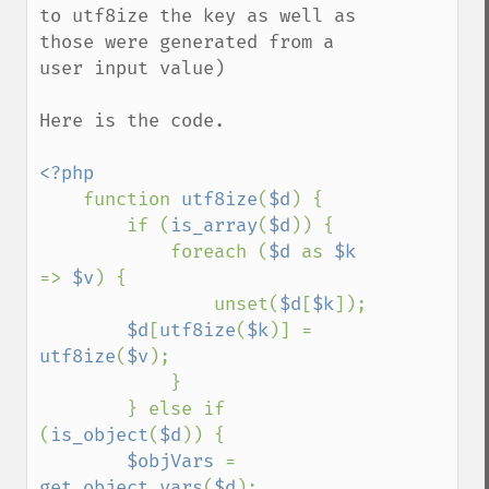
to utf8ize the key as well as 
those were generated from a 
user input value)

Here is the code.

<?php

function 
utf8ize
(
$d
) {

        if (
is_array
(
$d
)) {

            foreach (
$d 
as 
$k 
=> 
$v
) {

                unset(
$d
[
$k
]);

$d
[
utf8ize
(
$k
)] = 
utf8ize
(
$v
);

            }

        } else if 
(
is_object
(
$d
)) {

$objVars 
= 
get_object_vars
(
$d
);
