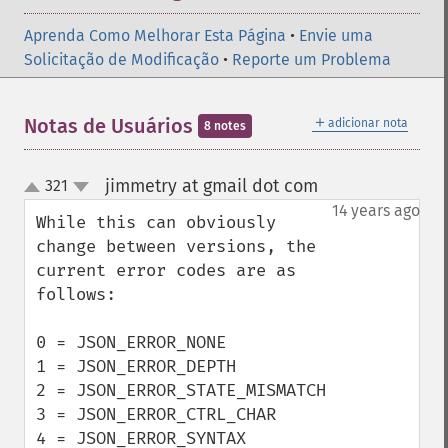
Aprenda Como Melhorar Esta Página
•
Envie uma
Solicitação de Modificação
•
Reporte um Problema
＋
Notas de Usuários
adicionar nota
8 notes
jimmetry at gmail dot com
321
¶
up
down
14 years ago
While this can obviously 
change between versions, the 
current error codes are as 
follows:

0 = JSON_ERROR_NONE

1 = JSON_ERROR_DEPTH

2 = JSON_ERROR_STATE_MISMATCH

3 = JSON_ERROR_CTRL_CHAR

4 = JSON_ERROR_SYNTAX
