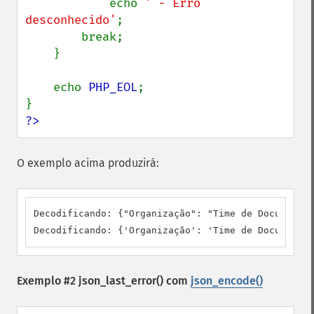
            echo 
' - Erro 
desconhecido'
;

        break;

    }

    echo 
PHP_EOL
;

?>
O exemplo acima produzirá:
Decodificando: {"Organização": "Time de Documentaç
Decodificando: {'Organização': 'Time de Documentaç
Exemplo #2
json_last_error()
com
json_encode()