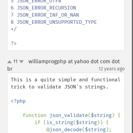
5 JSON_ERROR_UTF8

6 JSON_ERROR_RECURSION

7 JSON_ERROR_INF_OR_NAN

8 JSON_ERROR_UNSUPPORTED_TYPE

*/

?>
williamprogphp at yahoo dot com dot
11
up
down
br
12 years ago
¶
This is a quite simple and functional 
trick to validate JSON's strings.

<?php

function 
json_validate
(
$string
) {

        if (
is_string
(
$string
)) {

            @
json_decode
(
$string
);
