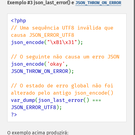
Exemplo #3
json_last_error()
e
JSON_THROW_ON_ERROR
// Uma sequência UTF8 inválida que 
json_encode
(
"\xB1\x31"
);

json_encode
(
'okay'
, 
JSON_THROW_ON_ERROR
);

// O estado de erro global não foi 
var_dump
(
json_last_error
() === 
JSON_ERROR_UTF8
?>
O exemplo acima produzirá: