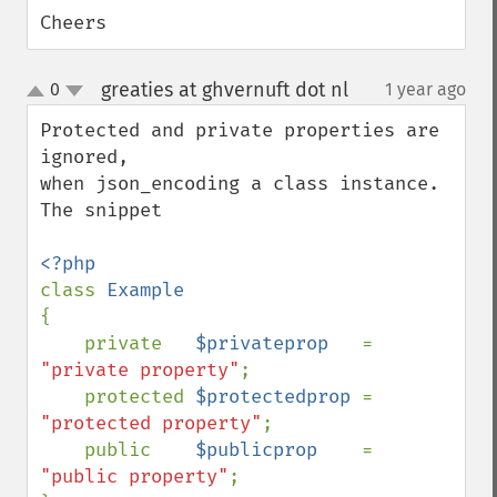
Cheers
greaties at ghvernuft dot nl
0
1 year ago
¶
up
down
Protected and private properties are 
ignored,

when json_encoding a class instance.

The snippet

class 
{

    private   
$privateprop   
= 
"private property"
;

    protected 
$protectedprop 
= 
"protected property"
;

    public    
$publicprop    
= 
"public property"
;
