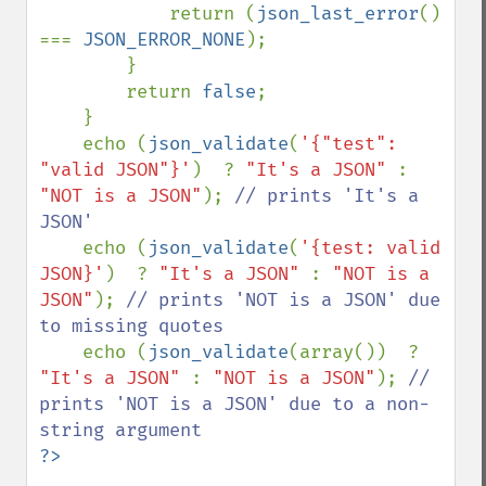
            return (
json_last_error
() 
=== 
JSON_ERROR_NONE
);

        }

        return 
false
;

    }

    echo (
json_validate
(
'{"test": 
"valid JSON"}'
)  ? 
"It's a JSON" 
: 
"NOT is a JSON"
); 
// prints 'It's a 
JSON'

echo (
json_validate
(
'{test: valid 
JSON}'
)  ? 
"It's a JSON" 
: 
"NOT is a 
JSON"
); 
// prints 'NOT is a JSON' due 
to missing quotes

echo (
json_validate
(array())  ? 
"It's a JSON" 
: 
"NOT is a JSON"
); 
// 
prints 'NOT is a JSON' due to a non-