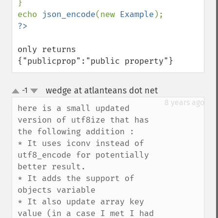
}

echo 
json_encode
(new 
Example
only returns 

{"publicprop":"public property"}
wedge at atlanteans dot net
-1
¶
up
down
8 years ago
here is a small updated 
version of utf8ize that has 
the following addition : 

* It uses iconv instead of 
utf8_encode for potentially 
better result.

* It adds the support of 
objects variable 

* It also update array key 
value (in a case I met I had 