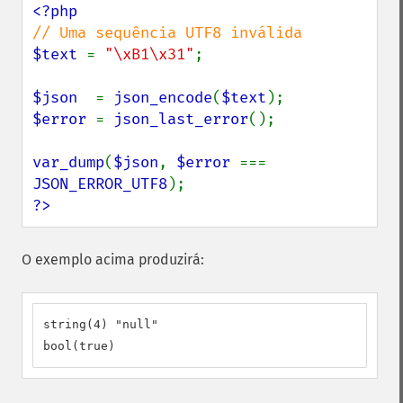
$text 
= 
"\xB1\x31"
;

$json  
= 
json_encode
(
$text
$error 
= 
json_last_error
();

var_dump
(
$json
, 
$error 
=== 
JSON_ERROR_UTF8
?>
O exemplo acima produzirá:
string(4) "null"

bool(true)