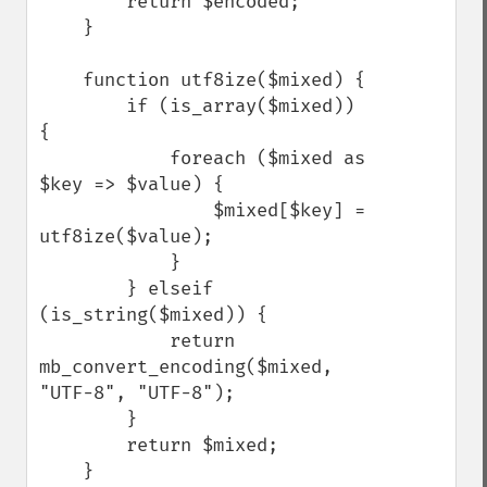
        return $encoded;

    }

    function utf8ize($mixed) {

        if (is_array($mixed)) 
{

            foreach ($mixed as 
$key => $value) {

                $mixed[$key] = 
utf8ize($value);

            }

        } elseif 
(is_string($mixed)) {

            return 
mb_convert_encoding($mixed, 
"UTF-8", "UTF-8");

        }

        return $mixed;

    }