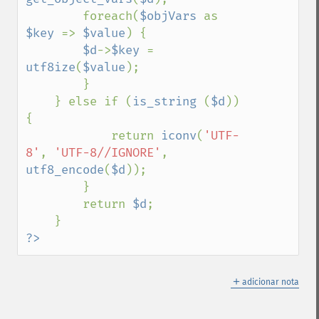
        foreach(
$objVars 
as 
$key 
=> 
$value
) {

$d
->
$key 
= 
utf8ize
(
$value
);

        }        

    } else if (
is_string 
(
$d
)) 
{

            return 
iconv
(
'UTF-
8'
, 
'UTF-8//IGNORE'
, 
utf8_encode
(
$d
));

        } 

        return 
$d
;

?>
＋
adicionar nota