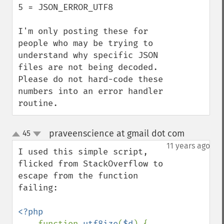
5 = JSON_ERROR_UTF8

I'm only posting these for 
people who may be trying to 
understand why specific JSON 
files are not being decoded. 
Please do not hard-code these 
numbers into an error handler 
routine.
praveenscience at gmail dot com
45
¶
up
down
11 years ago
I used this simple script, 
flicked from StackOverflow to 
escape from the function 
failing:

<?php

function 
utf8ize
(
$d
) {
