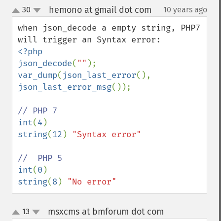
hemono at gmail dot com
30
10 years ago
¶
up
down
when json_decode a empty string, PHP7 
<?php

json_decode
(
""
var_dump
(
json_last_error
(), 
json_last_error_msg
());

int
(
4
string
(
12
) 
"Syntax error"

int
(
0
string
(
8
) 
"No error"
msxcms at bmforum dot com
13
¶
up
down