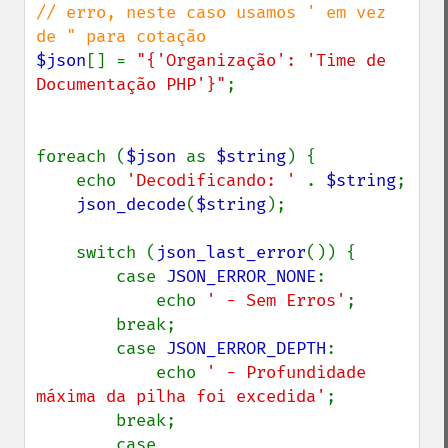
// erro, neste caso usamos ' em vez 
$json
[] = 
"{'Organização': 'Time de 
Documentação PHP'}"
;

foreach (
$json 
as 
$string
) {

    echo 
'Decodificando: ' 
. 
$string
;

json_decode
(
$string
);

    switch (
json_last_error
()) {

        case 
JSON_ERROR_NONE
:

            echo 
' - Sem Erros'
;

        break;

        case 
JSON_ERROR_DEPTH
:

            echo 
' - Profundidade 
máxima da pilha foi excedida'
;

        break;

        case 