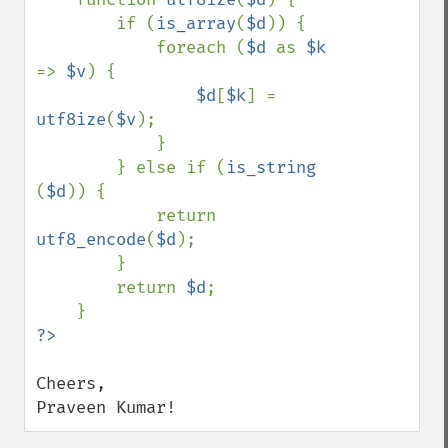
        if (
is_array
(
$d
)) {

            foreach (
$d 
as 
$k 
=> 
$v
) {

$d
[
$k
] = 
utf8ize
(
$v
);

            }

        } else if (
is_string 
(
$d
)) {

            return 
utf8_encode
(
$d
);

        }

        return 
$d
;

Cheers,

Praveen Kumar!