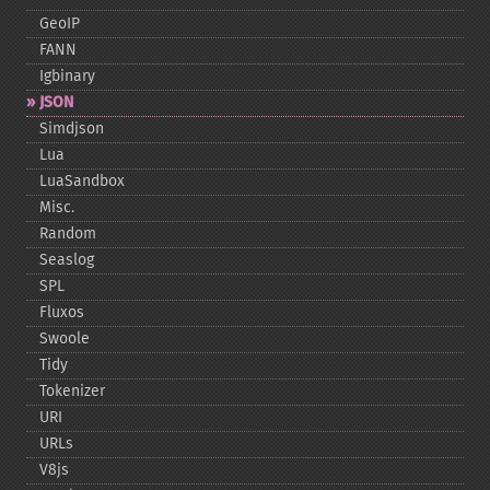
GeoIP
FANN
Igbinary
JSON
Simdjson
Lua
LuaSandbox
Misc.
Random
Seaslog
SPL
Fluxos
Swoole
Tidy
Tokenizer
URI
URLs
V8js