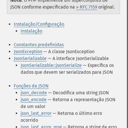
Nota
:
O PHP implementa um superconjunto de
JSON conforme especificado na
» RFC 7159
original.
Instalação/Configuração
Instalação
Constantes predefinidas
JsonException
— A classe JsonException
JsonSerializable
— A interface JsonSerializable
JsonSerializable::jsonSerialize
— Especifica os
dados que devem ser serializados para JSON
Funções da JSON
json_decode
— Decodifica uma string JSON
json_encode
— Retorna a representação JSON
de um valor
json_last_error
— Retorna o último erro
ocorrido
json_last_error_msg
— Retorna a string de erro