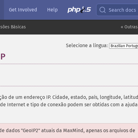
Get Involved
Help
Search docs
nsões Básicas
« Outras
Selecione a língua:
IP
¶
ão de um endereço IP. Cidade, estado, país, longitude, latitu
de Internet e tipo de conexão podem ser obtidas com a ajuda
de dados "GeoIP2" atuais da MaxMind, apenas os arquivos de