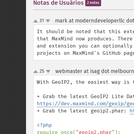
Notas de Usuários
2 notes
mark at moderndeveloperllc do
31
up
down
It should be noted that this ext
that MaxMind now produces. There
and extension you can optionally
projects on MaxMind's GitHub pag
webmaster at isag dot melbour
25
up
down
With GeoIP2, the easiest way is t
https://dev.maxmind.com/geoip/ge
* Grab the latest geoip2.phar: 
h
require_once(
"geoip2.phar"
);
