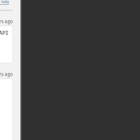
 nota
rs ago
PI 
rs ago