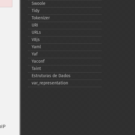
Swoole
Tidy
Tokenizer
URI
URLs
V8js
Yaml
Yaf
Yaconf
Taint
Estruturas de Dados
var_​representation
oIP