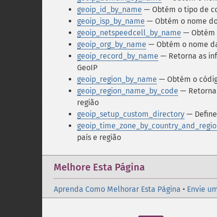
geoip_id_by_name
— Obtém o tipo de c
geoip_isp_by_name
— Obtém o nome do P
geoip_netspeedcell_by_name
— Obtém a
geoip_org_by_name
— Obtém o nome da
geoip_record_by_name
— Retorna as in
GeoIP
geoip_region_by_name
— Obtém o código
geoip_region_name_by_code
— Retorna 
região
geoip_setup_custom_directory
— Define
geoip_time_zone_by_country_and_regio
país e região
Melhore Esta Página
Aprenda Como Melhorar Esta Página
•
Envie um