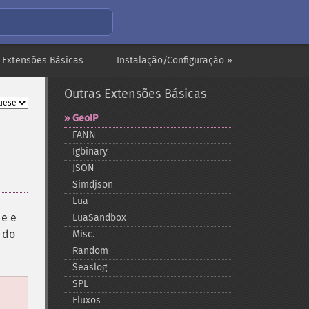
 Extensões Básicas
Instalação/Configuração »
Outras Extensões Básicas
GeoIP
FANN
Igbinary
JSON
Simdjson
Lua
de e
LuaSandbox
 do
Misc.
Random
Seaslog
SPL
Fluxos