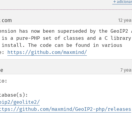
＋
adicionar
t com
12 yea
¶
ension has now been superseded by the GeoIP2 A
 is a pure-PHP set of classes and a C library 
 install. The code can be found in various 
e: 
https://github.com/maxmind/
ne
7 yea
¶
o:

* Grab the latest GeoIP2 Lite Database(s): 
oip2/geolite2/
ttps://github.com/maxmind/GeoIP2-php/releases