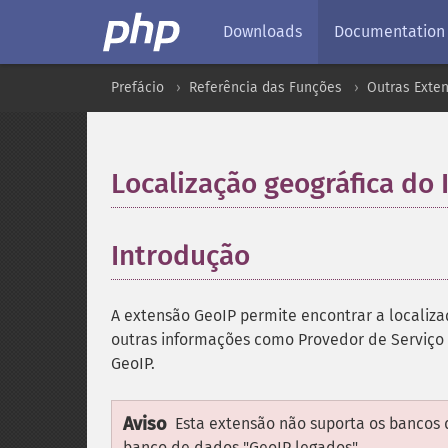
Downloads
Documentation
Prefácio
Referência das Funções
Outras Exte
Localização geográfica do 
Introdução
¶
A extensão GeoIP permite encontrar a localizaç
outras informações como Provedor de Serviço 
GeoIP.
Aviso
Esta extensão não suporta os bancos 
banco de dados "GeoIP legados".