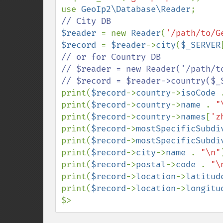
use 
GeoIp2\Database\Reader
$reader 
= new 
Reader
(
'/path/to/G
$record 
= 
$reader
->
city
(
$_SERVER
// or for Country DB

// $reader = new Reader('/path/to
print(
$record
->
country
->
isoCode 
print(
$record
->
country
->
name 
. 
"
print(
$record
->
country
->
names
[
'z
print(
$record
->
mostSpecificSubdi
print(
$record
->
mostSpecificSubdi
print(
$record
->
city
->
name 
. 
"\n"
print(
$record
->
postal
->
code 
. 
"\
print(
$record
->
location
->
latitud
print(
$record
->
location
->
longitu
$>