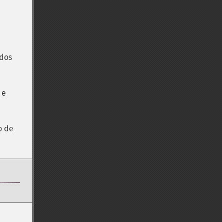
ados
 e
o de