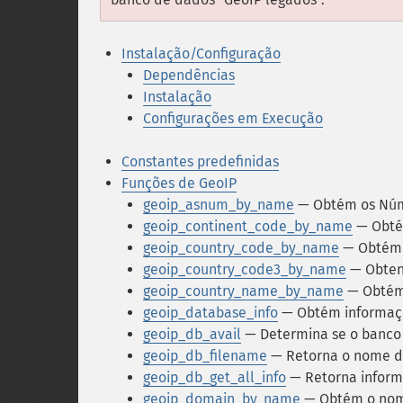
Instalação/Configuração
Dependências
Instalação
Configurações em Execução
Constantes predefinidas
Funções de GeoIP
geoip_asnum_by_name
— Obtém os Núm
geoip_continent_code_by_name
— Obtém
geoip_country_code_by_name
— Obtém o
geoip_country_code3_by_name
— Obtenh
geoip_country_name_by_name
— Obtém
geoip_database_info
— Obtém informaç
geoip_db_avail
— Determina se o banco 
geoip_db_filename
— Retorna o nome d
geoip_db_get_all_info
— Retorna inform
geoip_domain_by_name
— Obtém o nome