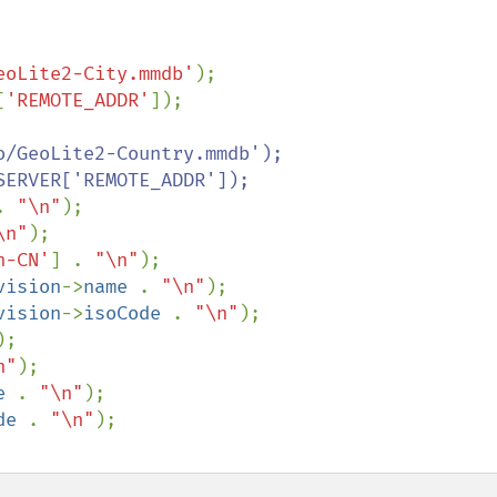
eoLite2-City.mmdb'
[
'REMOTE_ADDR'
/GeoLite2-Country.mmdb');

. 
"\n"
);

\n"
);

h-CN'
] . 
"\n"
);

vision
->
name 
. 
"\n"
);

vision
->
isoCode 
. 
"\n"
);

);

n"
);

e 
. 
"\n"
);

de 
. 
"\n"
);
