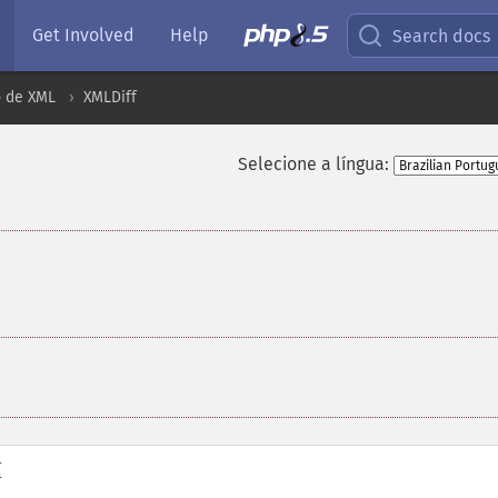
Get Involved
Help
Search docs
 de XML
XMLDiff
Selecione a língua:
{