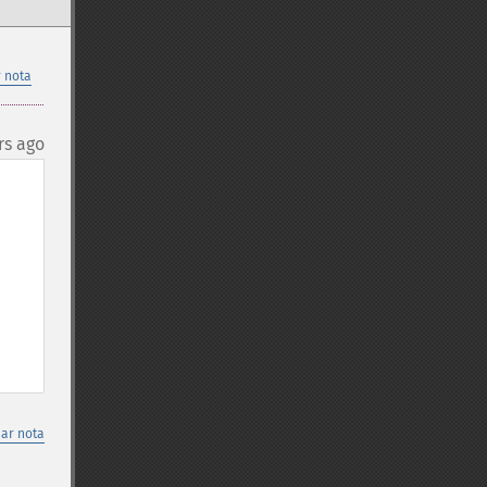
 nota
rs ago
nar nota