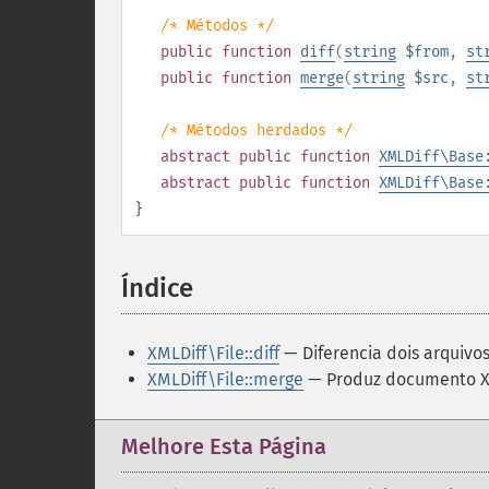
/* Métodos */
public
function
diff
(
string
$from
,
st
public
function
merge
(
string
$src
,
st
/* Métodos herdados */
abstract
public
function
XMLDiff\Base
abstract
public
function
XMLDiff\Base
}
Índice
¶
XMLDiff\File::diff
— Diferencia dois arquivo
XMLDiff\File::merge
— Produz documento 
Melhore Esta Página