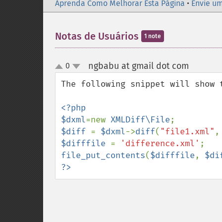
Aprenda Como Melhorar Esta Página
•
Envie um
Notas de Usuários
1 note
ngbabu at gmail dot com
0
¶
up
down
The following snippet will show t
<?php

$dxml
=new 
XMLDiff\File
$diff 
= 
$dxml
->
diff
(
"file1.xml"
,
$difffile 
= 
'difference.xml'
file_put_contents
(
$difffile
, 
$di
?>