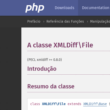
Downloads
Documentation
Prefácio
Referência das Funções
Manipulação
A classe XMLDiff\File
¶
(PECL xmldiff >= 0.8.0)
Introdução
¶
Resumo da classe
¶
class
XMLDiff\File
extends
XMLDiff\Base