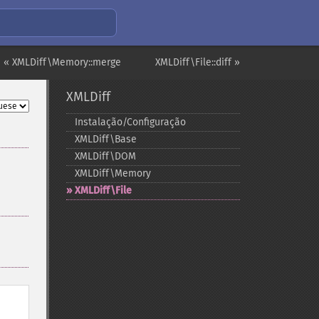
« XMLDiff\Memory::merge
XMLDiff\File::diff »
XMLDiff
Instalação/Configuração
XMLDiff\Base
XMLDiff\DOM
XMLDiff\Memory
XMLDiff\File