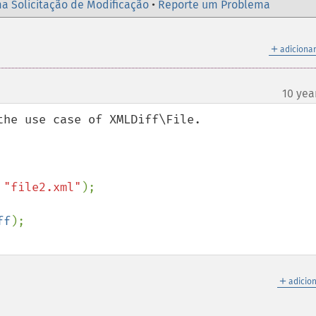
a Solicitação de Modificação
•
Reporte um Problema
＋
adicionar
10 yea
he use case of XMLDiff\File.

 
"file2.xml"
ff
＋
adicio