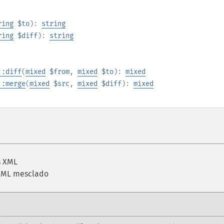
ring
$to
):
string
ring
$diff
):
string
::diff
(
mixed
$from
,
mixed
$to
):
mixed
::merge
(
mixed
$src
,
mixed
$diff
):
mixed
s XML
XML mesclado