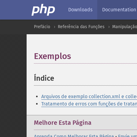
Downloads
Documentation
Prefácio
Referência das Funções
Manipulação
Exemplos
¶
Índice
¶
Arquivos de exemplo collection.xml e collec
Tratamento de erros com funções de trata
Melhore Esta Página
Aprenda Como Melhorar Esta Página
•
Envie um