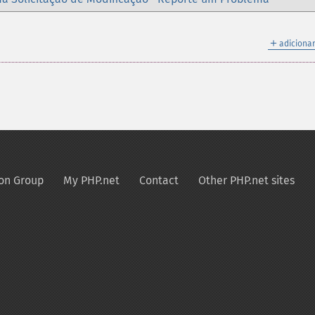
＋
adicionar
on Group
My PHP.net
Contact
Other PHP.net sites