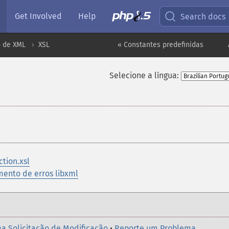
Get Involved
Help
Search docs
 de XML
XSL
« Constantes predefinidas
Selecione a língua:
tion.xsl
mento de erros libxml
a Solicitação de Modificação
•
Reporte um Problema