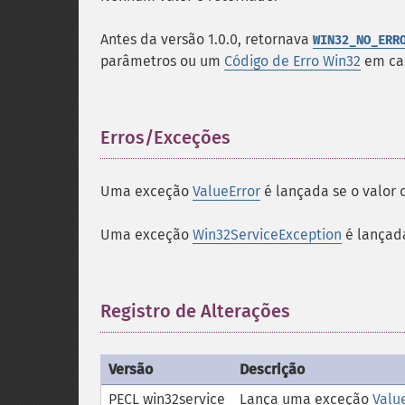
Antes da versão 1.0.0, retornava
WIN32_NO_ERR
parâmetros ou um
Código de Erro Win32
em cas
Erros/Exceções
¶
Uma exceção
ValueError
é lançada se o valor
Uma exceção
Win32ServiceException
é lançada
Registro de Alterações
¶
Versão
Descrição
PECL win32service
Lança uma exceção
Valu