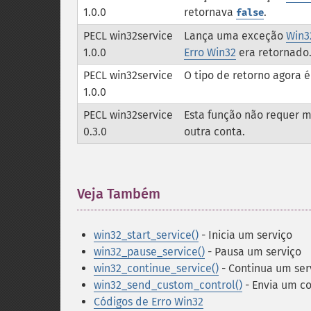
1.0.0
retornava
.
false
PECL win32service
Lança uma exceção
Win3
1.0.0
Erro Win32
era retornado
PECL win32service
O tipo de retorno agora 
1.0.0
PECL win32service
Esta função não requer m
0.3.0
outra conta.
Veja Também
¶
win32_start_service()
- Inicia um serviço
win32_pause_service()
- Pausa um serviço
win32_continue_service()
- Continua um ser
win32_send_custom_control()
- Envia um co
Códigos de Erro Win32