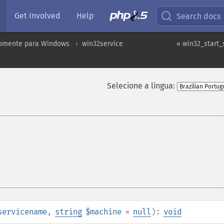
Get Involved
Help
Search docs
omente para Windows
win32service
« win32_start_
Selecione a língua:
servicename
,
string
$machine
=
null
):
void