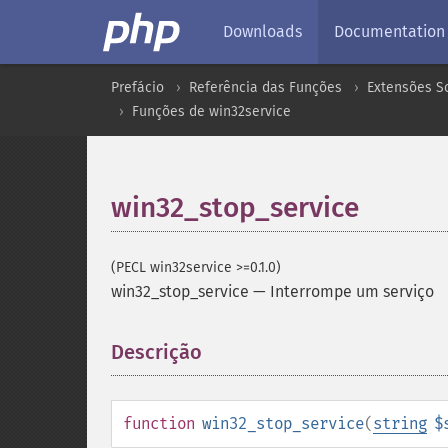
Downloads
Documentation
Prefácio
Referência das Funções
Extensões S
Funções de win32service
win32_stop_service
(PECL win32service >=0.1.0)
win32_stop_service
—
Interrompe um serviço
Descrição
¶
function
win32_stop_service
(
string
$