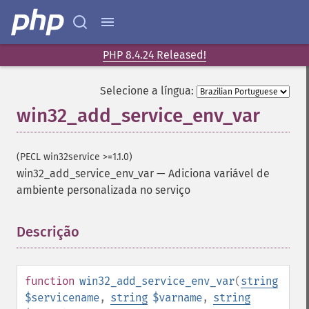
PHP 8.4.24 Released!
Selecione a língua:
win32_add_service_env_var
(PECL win32service >=1.1.0)
win32_add_service_env_var
—
Adiciona variável ​​de
ambiente personalizada no serviço
Descrição
¶
function
win32_add_service_env_var
(
string
$servicename
,
string
$varname
,
string