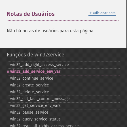
＋
Notas de Usuários
adicionar nota
Não há notas de usuários para esta página.
Funções de win32service
win32_​add_​right_​access_​service
win32_​add_​service_​env_​var
win32_​continue_​service
win32_​create_​service
win32_​delete_​service
win32_​get_​last_​control_​message
win32_​get_​service_​env_​vars
win32_​pause_​service
win32_​query_​service_​status
win32_​read_​all_​rights_​access_​service