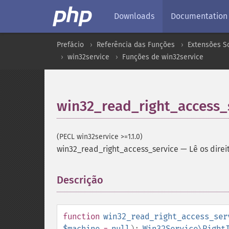
Downloads
Documentation
Prefácio
Referência das Funções
Extensões S
win32service
Funções de win32service
win32_read_right_access_
(PECL win32service >=1.1.0)
win32_read_right_access_service
—
Lê os dire
Descrição
¶
function
win32_read_right_access_ser
$machine
=
null
):
Win32Service\Right