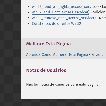
win32_read_all_rights_access_service()
- Lê
win32_add_right_access_service()
- Adicion
win32_remove_right_access_service()
- Rem
Constantes de direitos Win32
Melhore Esta Página
Aprenda Como Melhorar Esta Página
•
Envie um
Notas de Usuários
Não há notas de usuários para esta página.