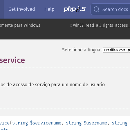
Get Involved
Help
Search docs
omente para Windows
« win32_read_all_rights_access_
Selecione a língua:
service
itos de acesso de serviço para um nome de usuário
vice
(
string
$servicename
,
string
$username
,
string
Info