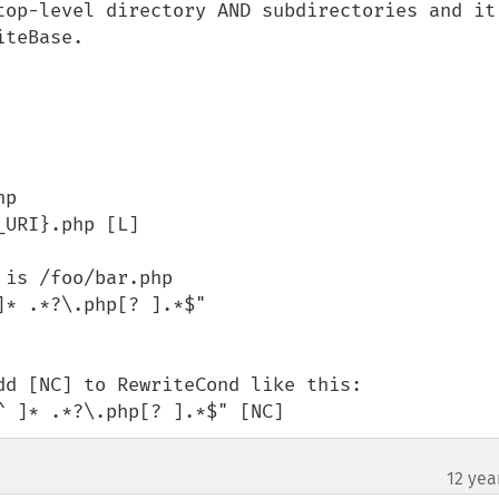
top-level directory AND subdirectories and it 
teBase.

p

URI}.php [L]

is /foo/bar.php

* .*?\.php[? ].*$"

d [NC] to RewriteCond like this:

^ ]* .*?\.php[? ].*$" [NC]
12 yea