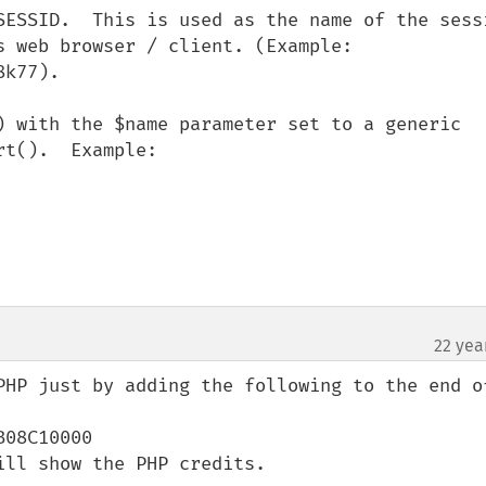
SESSID.  This is used as the name of the sessi
 web browser / client. (Example: 
k77).

) with the $name parameter set to a generic 
t().  Example:

22 yea
PHP just by adding the following to the end of
08C10000

ll show the PHP credits.
