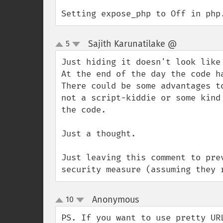
Setting expose_php to Off in php
Sajith Karunatilake @
5
¶
up
down
Just hiding it doesn't look like
At the end of the day the code h
There could be some advantages t
not a script-kiddie or some kind
the code.

Just a thought.

Just leaving this comment to pre
security measure (assuming they 
Anonymous
10
¶
up
down
PS. If you want to use pretty UR