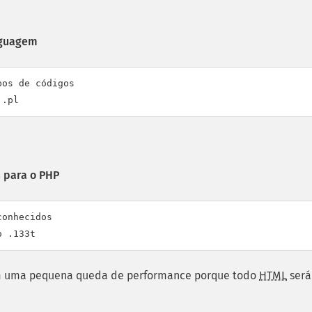
nguagem
os de códigos

 .pl
 para o PHP
onhecidos

o .133t
em uma pequena queda de performance porque todo
HTML
será