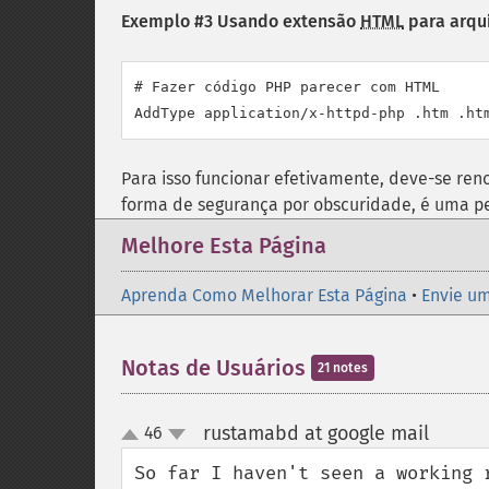
Exemplo #3 Usando extensão
HTML
para arqu
# Fazer código PHP parecer com HTML

AddType application/x-httpd-php .htm .ht
Para isso funcionar efetivamente, deve-se re
forma de segurança por obscuridade, é uma p
Melhore Esta Página
Aprenda Como Melhorar Esta Página
•
Envie um
Notas de Usuários
21 notes
rustamabd at google mail
46
¶
up
down
So far I haven't seen a working 