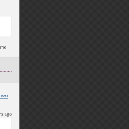
uma
 nota
rs ago