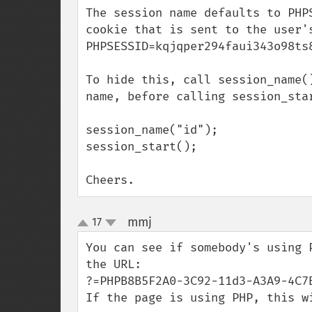
The session name defaults to PHP
cookie that is sent to the user's
PHPSESSID=kqjqper294faui343o98ts8
To hide this, call session_name(
name, before calling session_star
session_name("id");

session_start();

Cheers.
mmj
17
¶
up
down
You can see if somebody's using 
the URL:

?=PHPB8B5F2A0-3C92-11d3-A3A9-4C7B
If the page is using PHP, this wi