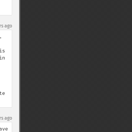
rs ago
 
s 
n 
e 
rs ago
ve 