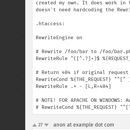
created my own. It does work in 
doesn't need hardcoding the Rewri
.htaccess:

RewriteEngine on

# Rewrite /foo/bar to /foo/bar.ph
RewriteRule ^([^.?]+)$ %{REQUEST_
# Return 404 if original request 
RewriteCond %{THE_REQUEST} "^[^ ]
RewriteRule .* - [L,R=404]

# NOTE! FOR APACHE ON WINDOWS: Ad
# RewriteCond %{THE_REQUEST} "^[
anon at example dot com
27
¶
up
down