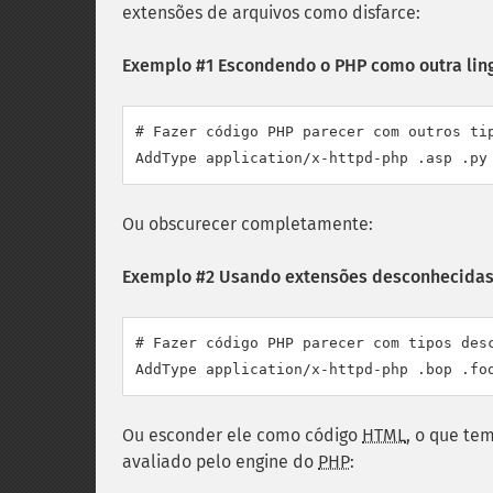
extensões de arquivos como disfarce:
Exemplo #1 Escondendo o PHP como outra li
# Fazer código PHP parecer com outros tip
AddType application/x-httpd-php .asp .py
Ou obscurecer completamente:
Exemplo #2 Usando extensões desconhecidas
# Fazer código PHP parecer com tipos desc
AddType application/x-httpd-php .bop .fo
Ou esconder ele como código
HTML
, o que t
avaliado pelo engine do
PHP
: