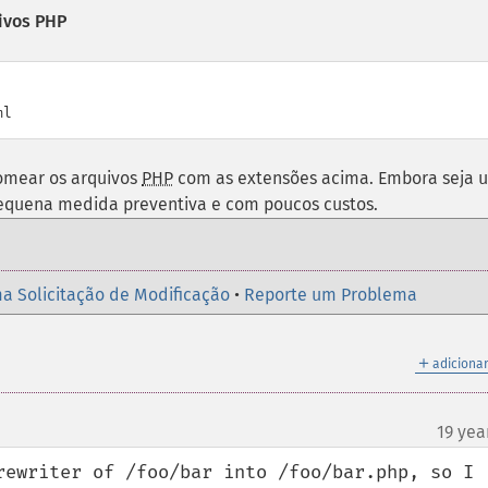
ivos PHP
ml
nomear os arquivos
PHP
com as extensões acima. Embora seja 
equena medida preventiva e com poucos custos.
a Solicitação de Modificação
•
Reporte um Problema
＋
adicionar
19 yea
rewriter of /foo/bar into /foo/bar.php, so I 