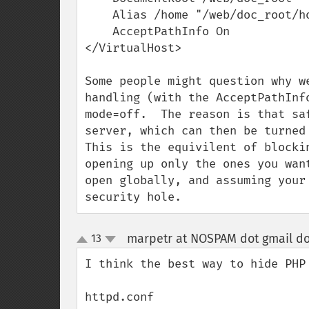
    Alias /home "/web/doc_root/home.php"

    AcceptPathInfo On

</VirtualHost>

Some people might question why w
handling (with the AcceptPathInf
mode=off.  The reason is that sa
server, which can then be turned 
This is the equivilent of blocki
opening up only the ones you wan
open globally, and assuming your
security hole.
marpetr at NOSPAM dot gmail d
13
up
down
I think the best way to hide PHP
httpd.conf
