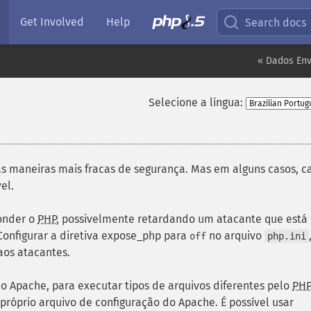
Get Involved
Help
Search docs
« Dados Env
Selecione a língua:
s maneiras mais fracas de segurança. Mas em alguns casos, c
el.
onder o
PHP
, possivelmente retardando um atacante que está
Configurar a diretiva expose_php para
no arquivo
off
php.ini
aos atacantes.
 o Apache, para executar tipos de arquivos diferentes pelo
PHP
 próprio arquivo de configuração do Apache. É possível usar