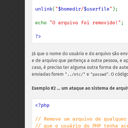
unlink
(
"
$homedir
/
$userfile
"
);

echo 
"O arquivo foi removido!"
;

?>
Já que o nome do usuário e do arquivo são en
e de arquivo que pertença a outra pessoa, e 
caso, é preciso ter alguma outra forma de aut
enviadas forem
e
. O códig
"../etc/"
"passwd"
Exemplo #2 ... um ataque ao sistema de arqui
<?php

// Remove um arquivo de qualquer 
// que o usuário do PHP tenha ac