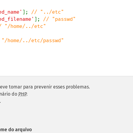
ed_name'
]; 
ed_filename'
]; 
/ "/home/../etc"

 "/home/../etc/passwd"

eve tomar para prevenir esses problemas.
inário do
PHP
.
.
ome do arquivo