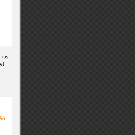
rios
el