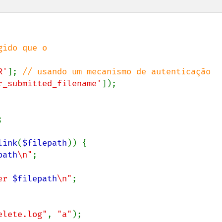
ido que o

R'
]; 
r_submitted_filename'


link
(
$filepath
)) {

path
\n"
;

er 
$filepath
\n"
;

elete.log"
, 
"a"