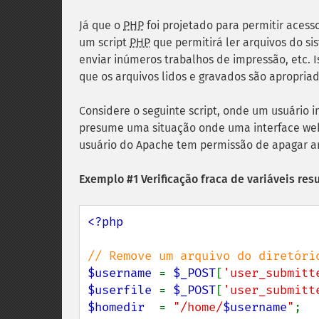
Já que o
PHP
foi projetado para permitir acess
um script
PHP
que permitirá ler arquivos do s
enviar inúmeros trabalhos de impressão, etc. I
que os arquivos lidos e gravados são apropriad
Considere o seguinte script, onde um usuário i
presume uma situação onde uma interface w
usuário do Apache tem permissão de apagar arq
Exemplo #1 Verificação fraca de variáveis resu
<?php

$username 
= 
$_POST
[
'user_submitt
$userfile 
= 
$_POST
[
'user_submitt
$homedir  
= 
"/home/
$username
"
;
