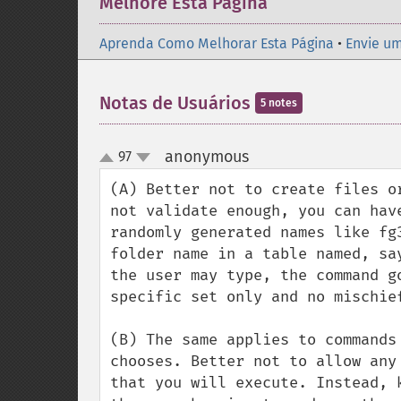
Melhore Esta Página
Aprenda Como Melhorar Esta Página
•
Envie um
Notas de Usuários
5 notes
anonymous
97
¶
up
down
(A) Better not to create files o
not validate enough, you can hav
randomly generated names like fg
folder name in a table named, sa
the user may type, the command g
specific set only and no mischief
(B) The same applies to commands
chooses. Better not to allow any
that you will execute. Instead, 