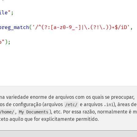
ile
"
;

preg_match
(
'/^(?:[a-z0-9_-]|\.(?!\.))+$/iD'
, 
o"
);

ma variedade enorme de arquivos com os quais se preocupar,
vos de configuração (arquivos
e arquivos
), áreas de
/etc/
.ini
,
), etc. Por essa razão, normalmente é m
/home/
My Documents
xceto aquilo que for explicitamente permitido.