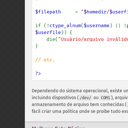
$filepath     
= 
"
$homedir
/
$userf
if (!
ctype_alnum
(
$username
) || !
$userfile
)) {

    die(
"Usuário/arquivo inválid
}

// etc.

?>
Dependendo do sistema operacional, existe u
incluindo dispositivos (
ou
), arqui
/dev/
COM1
armazenamento de arquivo bem conhecidas (
fácil criar uma política onde se proíbe tudo e