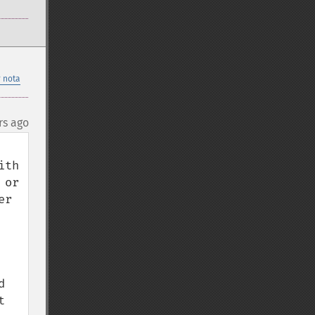
 nota
rs ago
th 
or 
r 
 
 