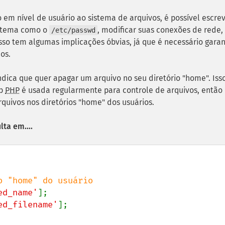
o em nível de usuário ao sistema de arquivos, é possível escre
istema como o
, modificar suas conexões de rede,
/etc/passwd
sso tem algumas implicações óbvias, já que é necessário garan
os.
ndica que quer apagar um arquivo no seu diretório "home". Iss
eb
PHP
é usada regularmente para controle de arquivos, então
uivos nos diretórios "home" dos usuários.
lta em....
ed_name'
ed_filename'