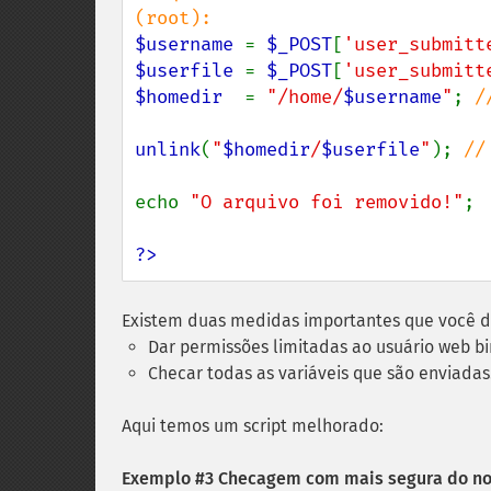
$username 
= 
$_POST
[
'user_submitt
$userfile 
= 
$_POST
[
'user_submitt
$homedir  
= 
"/home/
$username
"
; 
/
unlink
(
"
$homedir
/
$userfile
"
); 
//
echo 
"O arquivo foi removido!"
;

?>
Existem duas medidas importantes que você d
Dar permissões limitadas ao usuário web b
Checar todas as variáveis que são enviadas
Aqui temos um script melhorado:
Exemplo #3 Checagem com mais segura do n