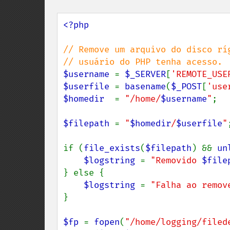
<?php

// Remove um arquivo do disco ríg
$username 
= 
$_SERVER
[
'REMOTE_USE
$userfile 
= 
basename
(
$_POST
[
'use
$homedir  
= 
"/home/
$username
"
;

$filepath 
= 
"
$homedir
/
$userfile
"
;
if (
file_exists
(
$filepath
) && 
un
$logstring 
= 
"Removido 
$file
} else {

$logstring 
= 
"Falha ao remov
}

$fp 
= 
fopen
(
"/home/logging/filed