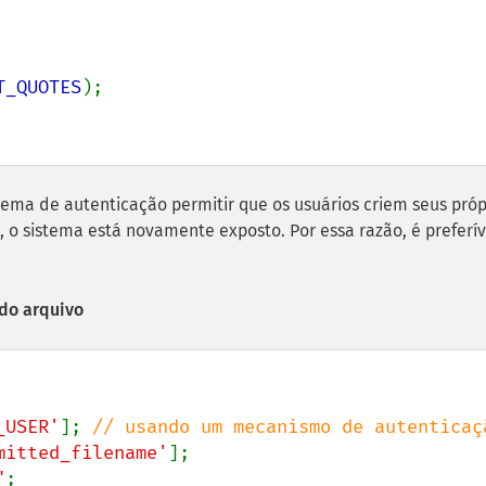
T_QUOTES
);

stema de autenticação permitir que os usuários criem seus próp
, o sistema está novamente exposto. Por essa razão, é preferív
do arquivo
_USER'
]; 
mitted_filename'
"
;
