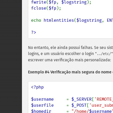
fwrite
(
$fp
, 
$logstring
fclose
(
$fp
);

echo 
htmlentities
(
$logstring
, 
EN
?>
No entanto, ele ainda possui falhas. Se seu si
logins, e um usuário escolher o login
"../etc/"
escrever uma verificação mais personalizada:
Exemplo #4 Verificação mais segura do nome 
<?php

$username     
= 
$_SERVER
[
'REMOTE
$userfile     
= 
$_POST
[
'user_sub
$homedir      
= 
"/home/
$username