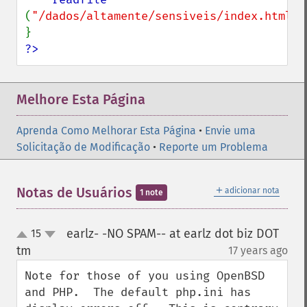
(
"/dados/altamente/sensiveis/index.html"
)
?>
Melhore Esta Página
Aprenda Como Melhorar Esta Página
•
Envie uma
Solicitação de Modificação
•
Reporte um Problema
＋
Notas de Usuários
adicionar nota
1 note
earlz- -NO SPAM-- at earlz dot biz DOT
15
up
down
tm
17 years ago
¶
Note for those of you using OpenBSD 
and PHP.  The default php.ini has 