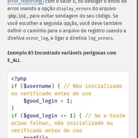
error_reporting()
com o valor 0, ou desligar o envio de
erros usando a opção
do arquivo
display_errors
, para evitar sondagem do seu código. Se
php.ini
você escolher a segunda opção, você deve também
definir o caminho para o arquivo de registro usando a
diretiva
, e ligar a diretiva
.
error_log
log_errors
Exemplo #3 Encontrado variáveis perigosas com
E_ALL
if (
$username
) { 
// Não inicializado 
ou verificado antes do uso

$good_login 
= 
1
;

}

if (
$good_login 
== 
1
) { 
// Se o teste 
acima falhar, não inicializado ou 
verificado antes do uso

readfile 