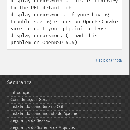
display_errors=off . This is contrary 
to the PHP default of 
display_errors=on . If your having 
trouble seeing errors on OpenBSD make 
sure to edit your php.ini to have 
display_errors=on. (I had this 
problem on OpenBSD 4.4)
＋
adicionar nota
Segurança
Introdução
Considerações Gerais
Instalando como binário CGI
Instalando como módulo do Apache
Segurança da Sessão
Segurança do Sistema de Arquivos