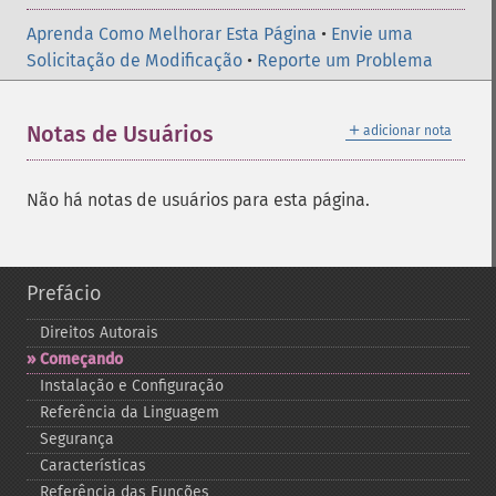
Aprenda Como Melhorar Esta Página
•
Envie uma
Solicitação de Modificação
•
Reporte um Problema
＋
Notas de Usuários
adicionar nota
Não há notas de usuários para esta página.
Prefácio
Direitos Autorais
Começando
Instalação e Configuração
Referência da Linguagem
Segurança
Características
Referência das Funções