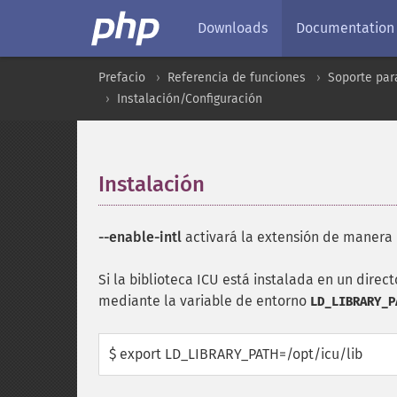
Downloads
Documentation
Prefacio
Referencia de funciones
Soporte par
Instalación/Configuración
Instalación
¶
--enable-intl
activará la extensión de manera 
Si la biblioteca ICU está instalada en un direc
mediante la variable de entorno
LD_LIBRARY_P
$ export LD_LIBRARY_PATH=/opt/icu/lib