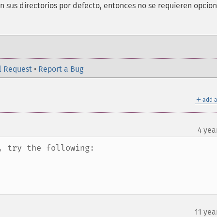
en sus directorios por defecto, entonces no se requieren opcio
l Request
•
Report a Bug
＋
add a
4 yea
 try the following:

11 yea
¶