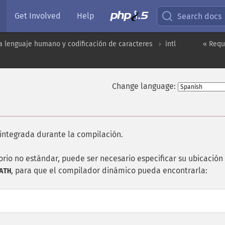
Get Involved
Help
Search docs
a lenguaje humano y codificación de caracteres
intl
« Requ
Change language:
integrada durante la compilación.
torio no estándar, puede ser necesario especificar su ubicación
, para que el compilador dinámico pueda encontrarla:
ATH