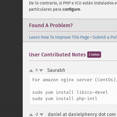
De lo contrario, si PHP e ICU están instalados 
particulares para
configure
.
Found A Problem?
Learn How To Improve This Page
•
Submit a Pul
User Contributed Notes
2 notes
Saurabh
-1
¶
up
down
For amazon nginx server (CentOs),
sudo yum install libicu-devel

sudo yum install php-intl
daniel at danielphenry dot com
-2
up