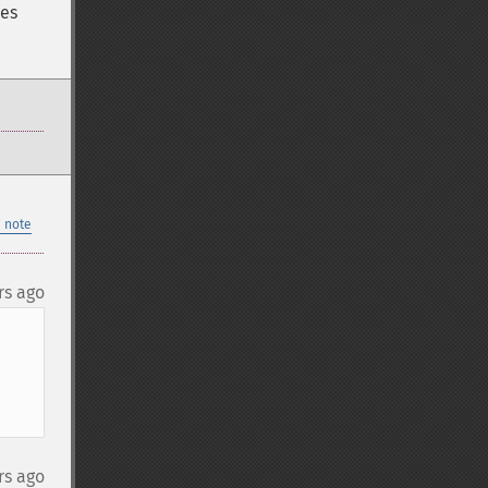
nes
 note
rs ago
rs ago