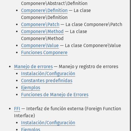
Componere\Abstract\Definition
Componere\Definition
— La clase
Componere\Definition
Componere\Patch
— La clase Componere\Patch
Componere\Method
— La clase
Componere\Method
Componere\Value
— La clase Componere\Value
Funciones Componere
Manejo de errores
— Manejo y registro de errores
Instalación/Configuración
Constantes predefinidas
Ejemplos
Funciones de Manejo de Errores
FFI
— Interfaz de función externa (Foreign Function
Interface)
Instalación/Configuración
Ejemplos