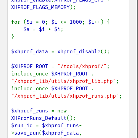
XHPROF_FLAGS_MEMORY
);

for (
$i 
= 
0
; 
$i 
<= 
1000
; 
$i
++) {

$a 
= 
$i 
* 
$i
;

}

$xhprof_data 
= 
xhprof_disable
();

$XHPROF_ROOT 
= 
"/tools/xhprof/"
;

include_once 
$XHPROF_ROOT 
. 
"/xhprof_lib/utils/xhprof_lib.php"
;

include_once 
$XHPROF_ROOT 
. 
"/xhprof_lib/utils/xhprof_runs.php"
;

$xhprof_runs 
= new 
XHProfRuns_Default
$run_id 
= 
$xhprof_runs
-
>
save_run
(
$xhprof_data
, 