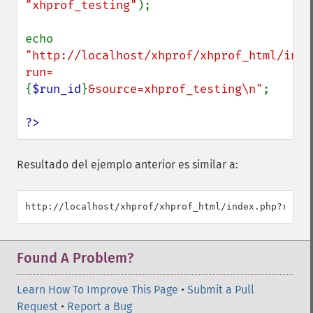
"xhprof_testing"
);

echo 
"http://localhost/xhprof/xhprof_html/inde
run=
{
$run_id
}
&source=xhprof_testing\n"
;

?>
Resultado del ejemplo anterior es similar a:
Found A Problem?
Learn How To Improve This Page
•
Submit a Pull
Request
•
Report a Bug