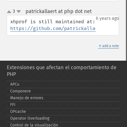
patrickallaert at php dot net
3
¶
up
down
6 years ago
xhprof is still maintained at: 
https://github.com/patrickallaert/xhprof
＋
add a note
Extensiones que afectan el comportamiento de
PHP
APCu
Componere
Manejo de errores
FFI
OPcache
Operator Overloading
Control de la visualización