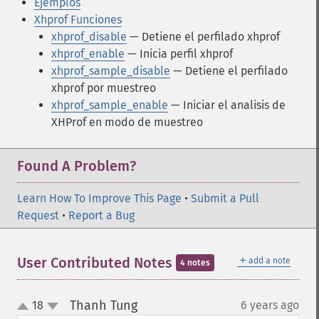
Ejemplos
Xhprof Funciones
xhprof_disable
— Detiene el perfilado xhprof
xhprof_enable
— Inicia perfil xhprof
xhprof_sample_disable
— Detiene el perfilado
xhprof por muestreo
xhprof_sample_enable
— Iniciar el analisis de
XHProf en modo de muestreo
Found A Problem?
Learn How To Improve This Page
•
Submit a Pull
Request
•
Report a Bug
＋
User Contributed Notes
add a note
4 notes
Thanh Tung
18
6 years ago
¶
up
down