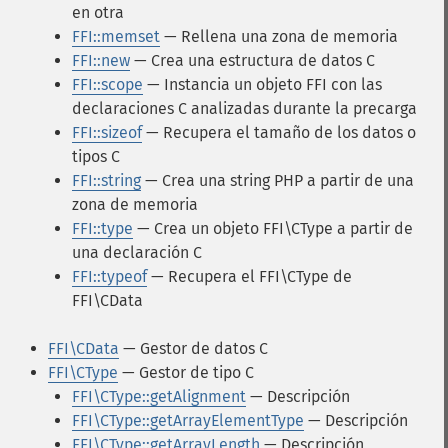
en otra
FFI::memset
— Rellena una zona de memoria
FFI::new
— Crea una estructura de datos C
FFI::scope
— Instancia un objeto FFI con las
declaraciones C analizadas durante la precarga
FFI::sizeof
— Recupera el tamaño de los datos o
tipos C
FFI::string
— Crea una string PHP a partir de una
zona de memoria
FFI::type
— Crea un objeto FFI\CType a partir de
una declaración C
FFI::typeof
— Recupera el FFI\CType de
FFI\CData
FFI\CData
— Gestor de datos C
FFI\CType
— Gestor de tipo C
FFI\CType::getAlignment
— Descripción
FFI\CType::getArrayElementType
— Descripción
FFI\CType::getArrayLength
— Descripción