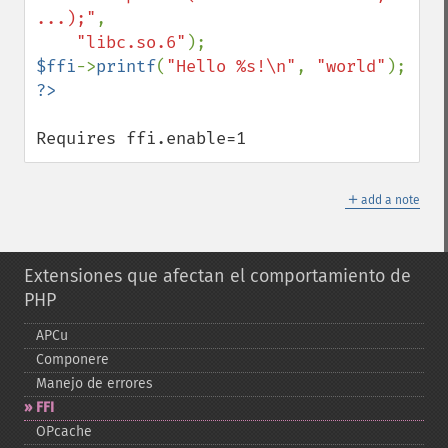
...);"
,

"libc.so.6"
$ffi
->
printf
(
"Hello %s!\n"
, 
"world"
Requires ffi.enable=1
＋
add a note
Extensiones que afectan el comportamiento de
PHP
APCu
Componere
Manejo de errores
FFI
OPcache