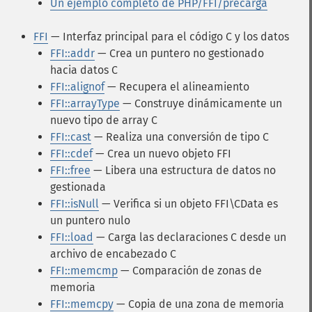
Un ejemplo completo de PHP/FFI/precarga
FFI
— Interfaz principal para el código C y los datos
FFI::addr
— Crea un puntero no gestionado
hacia datos C
FFI::alignof
— Recupera el alineamiento
FFI::arrayType
— Construye dinámicamente un
nuevo tipo de array C
FFI::cast
— Realiza una conversión de tipo C
FFI::cdef
— Crea un nuevo objeto FFI
FFI::free
— Libera una estructura de datos no
gestionada
FFI::isNull
— Verifica si un objeto FFI\CData es
un puntero nulo
FFI::load
— Carga las declaraciones C desde un
archivo de encabezado C
FFI::memcmp
— Comparación de zonas de
memoria
FFI::memcpy
— Copia de una zona de memoria