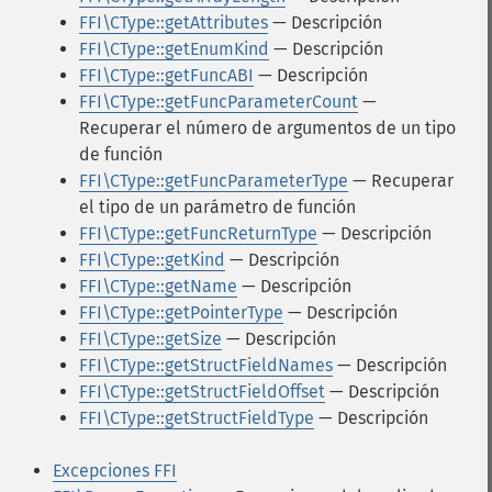
FFI\CType::getAttributes
— Descripción
FFI\CType::getEnumKind
— Descripción
FFI\CType::getFuncABI
— Descripción
FFI\CType::getFuncParameterCount
—
Recuperar el número de argumentos de un tipo
de función
FFI\CType::getFuncParameterType
— Recuperar
el tipo de un parámetro de función
FFI\CType::getFuncReturnType
— Descripción
FFI\CType::getKind
— Descripción
FFI\CType::getName
— Descripción
FFI\CType::getPointerType
— Descripción
FFI\CType::getSize
— Descripción
FFI\CType::getStructFieldNames
— Descripción
FFI\CType::getStructFieldOffset
— Descripción
FFI\CType::getStructFieldType
— Descripción
Excepciones FFI