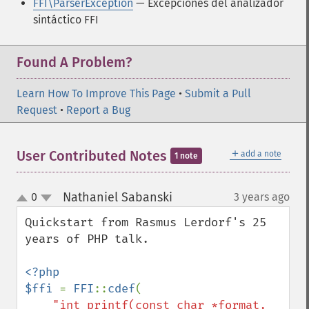
FFI\ParserException
— Excepciones del analizador
sintáctico FFI
Found A Problem?
Learn How To Improve This Page
•
Submit a Pull
Request
•
Report a Bug
＋
User Contributed Notes
add a note
1 note
Nathaniel Sabanski
0
3 years ago
¶
up
down
Quickstart from Rasmus Lerdorf's 25 
years of PHP talk. 

<?php

$ffi 
= 
FFI
::
cdef
(

"int printf(const char *format, 