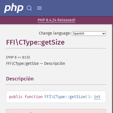
PHP 8.4.24 Released!
Change language:
FFI\CType::getSize
(PHP 8 >= 8.1.0)
FFI\CType::getSize
—
Descripción
Descripción
¶
public
function
FFI\CType::getSize
():
int