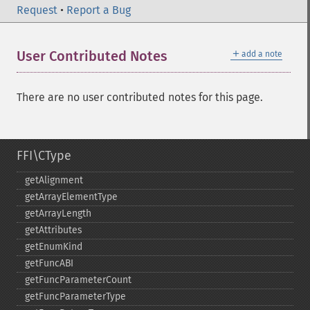
Request
•
Report a Bug
＋
User Contributed Notes
add a note
There are no user contributed notes for this page.
FFI\CType
getAlignment
getArrayElementType
getArrayLength
getAttributes
getEnumKind
getFuncABI
getFuncParameterCount
getFuncParameterType