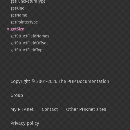
getFuncReturnType
getKind
getName
getPointerType
getSize
getStructFieldNames
getStructFieldOffset
getStructFieldType
Copyright © 2001-2026 The PHP Documentation
Group
My PHP.net
Contact
Other PHP.net sites
Privacy policy