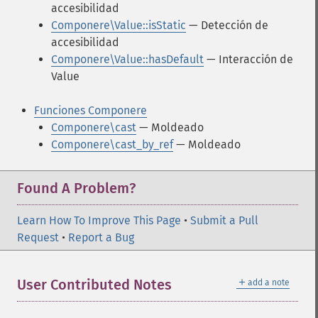
accesibilidad
Componere\Value::isStatic
— Detección de
accesibilidad
Componere\Value::hasDefault
— Interacción de
Value
Funciones Componere
Componere\cast
— Moldeado
Componere\cast_by_ref
— Moldeado
Found A Problem?
Learn How To Improve This Page
•
Submit a Pull
Request
•
Report a Bug
＋
User Contributed Notes
add a note