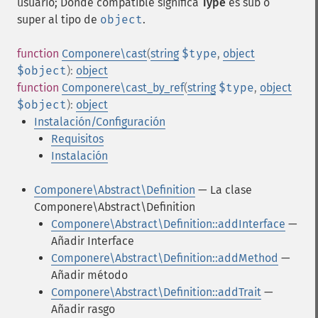
usuario; Donde compatible significa
Type
es sub o
super al tipo de
object
.
function
Componere\cast
(
string
$type
,
object
$object
):
object
function
Componere\cast_by_ref
(
string
$type
,
object
$object
):
object
Instalación/Configuración
Requisitos
Instalación
Componere\Abstract\Definition
— La clase
Componere\Abstract\Definition
Componere\Abstract\Definition::addInterface
—
Añadir Interface
Componere\Abstract\Definition::addMethod
—
Añadir método
Componere\Abstract\Definition::addTrait
—
Añadir rasgo