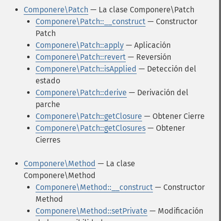
Componere\Patch
— La clase Componere\Patch
Componere\Patch::__construct
— Constructor
Patch
Componere\Patch::apply
— Aplicación
Componere\Patch::revert
— Reversión
Componere\Patch::isApplied
— Detección del
estado
Componere\Patch::derive
— Derivación del
parche
Componere\Patch::getClosure
— Obtener Cierre
Componere\Patch::getClosures
— Obtener
Cierres
Componere\Method
— La clase
Componere\Method
Componere\Method::__construct
— Constructor
Method
Componere\Method::setPrivate
— Modificación