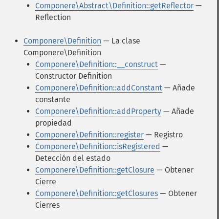
Componere\Abstract\Definition::getReflector
—
Reflection
Componere\Definition
— La clase
Componere\Definition
Componere\Definition::__construct
—
Constructor Definition
Componere\Definition::addConstant
— Añade
constante
Componere\Definition::addProperty
— Añade
propiedad
Componere\Definition::register
— Registro
Componere\Definition::isRegistered
—
Detección del estado
Componere\Definition::getClosure
— Obtener
Cierre
Componere\Definition::getClosures
— Obtener
Cierres