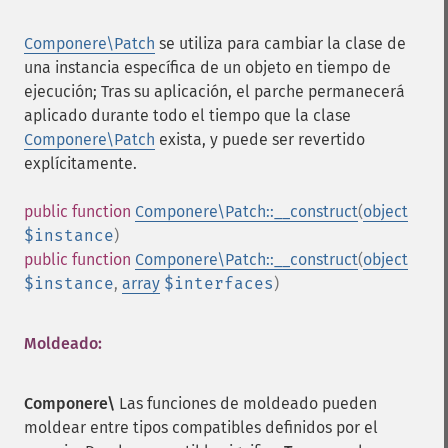
Componere\Patch
se utiliza para cambiar la clase de
una instancia específica de un objeto en tiempo de
ejecución; Tras su aplicación, el parche permanecerá
aplicado durante todo el tiempo que la clase
Componere\Patch
exista, y puede ser revertido
explícitamente.
public
function
Componere\Patch::__construct
(
object
$instance
)
public
function
Componere\Patch::__construct
(
object
$instance
,
array
$interfaces
)
Moldeado:
Componere\
Las funciones de moldeado pueden
moldear entre tipos compatibles definidos por el