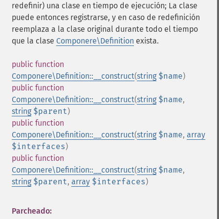
redefinir) una clase en tiempo de ejecución; La clase
puede entonces registrarse, y en caso de redefinición
reemplaza a la clase original durante todo el tiempo
que la clase
Componere\Definition
exista.
public
function
Componere\Definition::__construct
(
string
$name
)
public
function
Componere\Definition::__construct
(
string
$name
,
string
$parent
)
public
function
Componere\Definition::__construct
(
string
$name
,
array
$interfaces
)
public
function
Componere\Definition::__construct
(
string
$name
,
string
$parent
,
array
$interfaces
)
Parcheado: