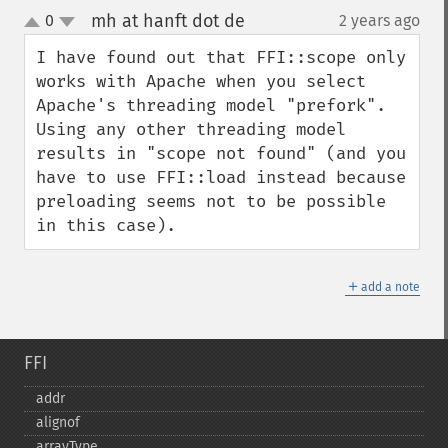
mh at hanft dot de
0
2 years ago
¶
up
down
I have found out that FFI::scope only 
works with Apache when you select 
Apache's threading model "prefork".  
Using any other threading model 
results in "scope not found" (and you 
have to use FFI::load instead because 
preloading seems not to be possible 
in this case).
＋
add a note
FFI
addr
alignof
arrayType