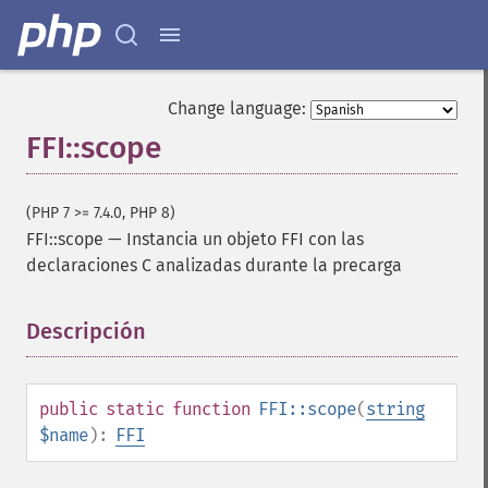
Change language:
FFI::scope
(PHP 7 >= 7.4.0, PHP 8)
FFI::scope
—
Instancia un objeto FFI con las
declaraciones C analizadas durante la precarga
Descripción
¶
public
static
function
FFI::scope
(
string
$name
):
FFI