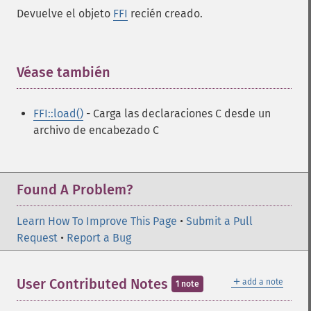
Devuelve el objeto
FFI
recién creado.
Véase también
¶
FFI::load()
- Carga las declaraciones C desde un
archivo de encabezado C
Found A Problem?
Learn How To Improve This Page
•
Submit a Pull
Request
•
Report a Bug
＋
User Contributed Notes
add a note
1 note