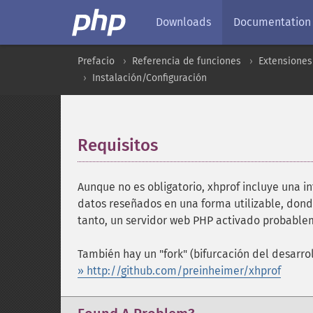
Downloads
Documentation
Prefacio
Referencia de funciones
Extensiones
Instalación/Configuración
Requisitos
¶
Aunque no es obligatorio, xhprof incluye una in
datos reseñados en una forma utilizable, dond
tanto, un servidor web PHP activado probablem
También hay un "fork" (bifurcación del desarrol
» http://github.com/preinheimer/xhprof