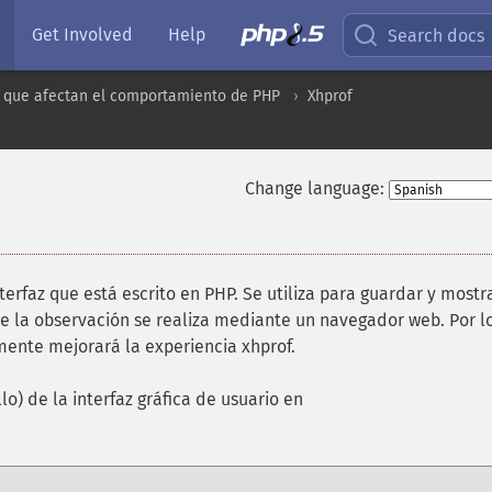
Get Involved
Help
Search docs
 que afectan el comportamiento de PHP
Xhprof
Change language:
terfaz que está escrito en PHP. Se utiliza para guardar y mostra
e la observación se realiza mediante un navegador web. Por l
ente mejorará la experiencia xhprof.
lo) de la interfaz gráfica de usuario en