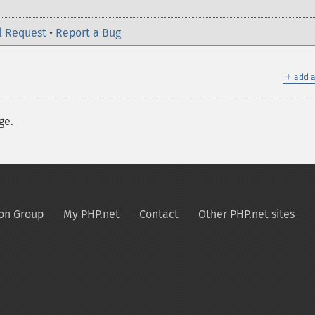
l Request
•
Report a Bug
＋
add a
ge.
on Group
My PHP.net
Contact
Other PHP.net sites