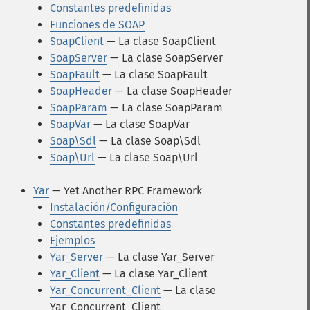
Constantes predefinidas
Funciones de SOAP
SoapClient
— La clase SoapClient
SoapServer
— La clase SoapServer
SoapFault
— La clase SoapFault
SoapHeader
— La clase SoapHeader
SoapParam
— La clase SoapParam
SoapVar
— La clase SoapVar
Soap\Sdl
— La clase Soap\Sdl
Soap\Url
— La clase Soap\Url
Yar
— Yet Another RPC Framework
Instalación/Configuración
Constantes predefinidas
Ejemplos
Yar_Server
— La clase Yar_Server
Yar_Client
— La clase Yar_Client
Yar_Concurrent_Client
— La clase
Yar_Concurrent_Client