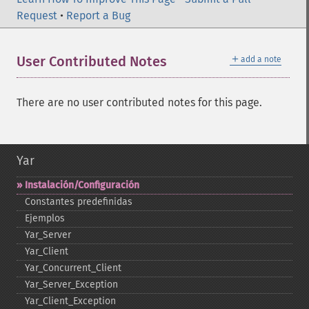
Request
•
Report a Bug
＋
User Contributed Notes
add a note
There are no user contributed notes for this page.
Yar
Instalación/Configuración
Constantes predefinidas
Ejemplos
Yar_​Server
Yar_​Client
Yar_​Concurrent_​Client
Yar_​Server_​Exception
Yar_​Client_​Exception