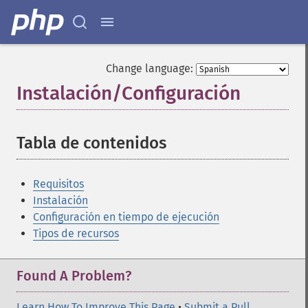
Change language:
Instalación/Configuración
¶
Tabla de contenidos
¶
Requisitos
Instalación
Configuración en tiempo de ejecución
Tipos de recursos
Found A Problem?
Learn How To Improve This Page
•
Submit a Pull