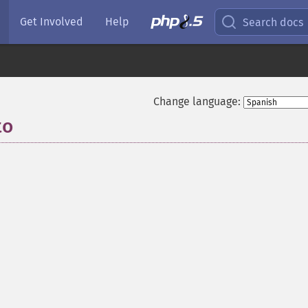
Get Involved
Help
Search docs
Change language:
to
¶