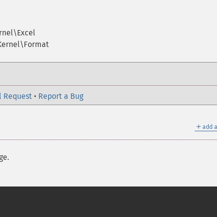
rnel\Excel
\Kernel\Format
l Request
•
Report a Bug
＋
add a
ge.