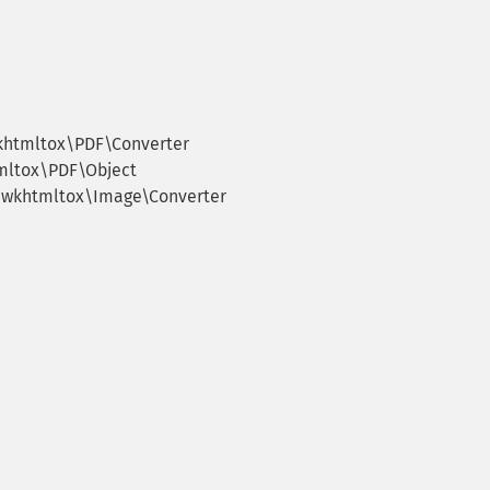
khtmltox\PDF\Converter
mltox\PDF\Object
 wkhtmltox\Image\Converter