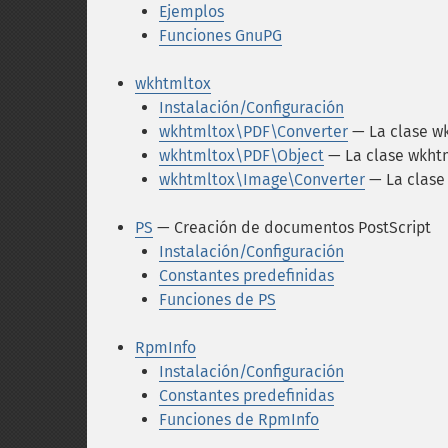
Ejemplos
Funciones GnuPG
wkhtmltox
Instalación/Configuración
wkhtmltox\PDF\Converter
— La clase w
wkhtmltox\PDF\Object
— La clase wkht
wkhtmltox\Image\Converter
— La clase
PS
— Creación de documentos PostScript
Instalación/Configuración
Constantes predefinidas
Funciones de PS
RpmInfo
Instalación/Configuración
Constantes predefinidas
Funciones de RpmInfo