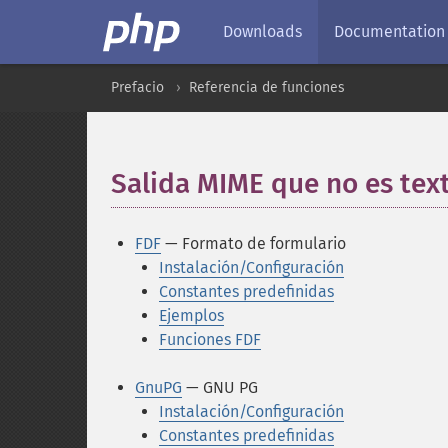
Downloads
Documentation
Prefacio
Referencia de funciones
Salida MIME que no es tex
FDF
— Formato de formulario
Instalación/Configuración
Constantes predefinidas
Ejemplos
Funciones FDF
GnuPG
— GNU PG
Instalación/Configuración
Constantes predefinidas