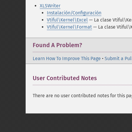
XLSWriter
Instalación/Configuración
Vtiful\Kernel\Excel
— La clase Vtiful\Ke
Vtiful\Kernel\Format
— La clase Vtiful
Found A Problem?
Learn How To Improve This Page
•
Submit a Pul
User Contributed Notes
There are no user contributed notes for this pa