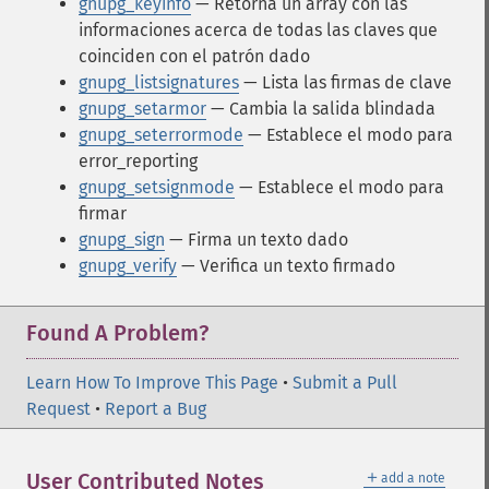
gnupg_keyinfo
— Retorna un array con las
informaciones acerca de todas las claves que
coinciden con el patrón dado
gnupg_listsignatures
— Lista las firmas de clave
gnupg_setarmor
— Cambia la salida blindada
gnupg_seterrormode
— Establece el modo para
error_reporting
gnupg_setsignmode
— Establece el modo para
firmar
gnupg_sign
— Firma un texto dado
gnupg_verify
— Verifica un texto firmado
Found A Problem?
Learn How To Improve This Page
•
Submit a Pull
Request
•
Report a Bug
＋
User Contributed Notes
add a note