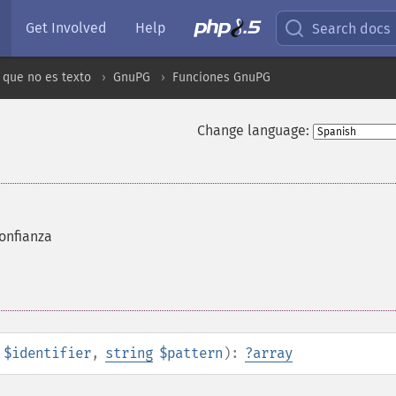
Get Involved
Help
Search docs
 que no es texto
GnuPG
Funciones GnuPG
Change language:
onfianza
$identifier
,
string
$pattern
):
?
array