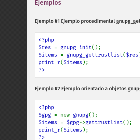
Ejemplos
¶
Ejemplo #1 Ejemplo procedimental
gnupg_gett
<?php

$res 
= 
gnupg_init
$items 
= 
gnupg_gettrustlist
(
$res
print_r
(
$items
?>
Ejemplo #2 Ejemplo orientado a objetos
gnupg
<?php

$gpg 
= new 
gnupg
$items 
= 
$gpg
->
gettrustlist
print_r
(
$items
?>