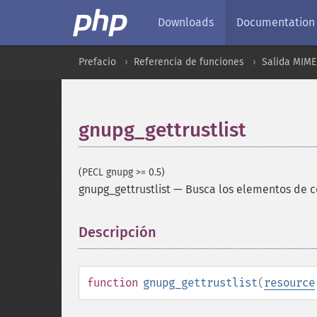
Downloads
Documentation
Prefacio
Referencia de funciones
Salida MIME
gnupg_gettrustlist
(PECL gnupg >= 0.5)
gnupg_gettrustlist
—
Busca los elementos de c
Descripción
¶
function
gnupg_gettrustlist
(
resource