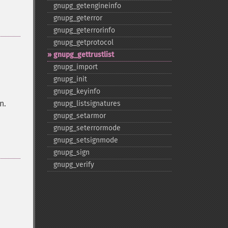
gnupg_​getengineinfo
gnupg_​geterror
gnupg_​geterrorinfo
gnupg_​getprotocol
gnupg_​gettrustlist
gnupg_​import
gnupg_​init
gnupg_​keyinfo
n.
gnupg_​listsignatures
gnupg_​setarmor
gnupg_​seterrormode
gnupg_​setsignmode
gnupg_​sign
gnupg_​verify