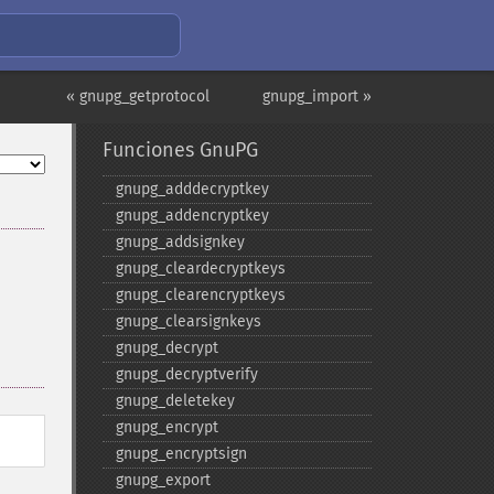
« gnupg_getprotocol
gnupg_import »
Funciones GnuPG
gnupg_​adddecryptkey
gnupg_​addencryptkey
gnupg_​addsignkey
gnupg_​cleardecryptkeys
gnupg_​clearencryptkeys
gnupg_​clearsignkeys
gnupg_​decrypt
gnupg_​decryptverify
gnupg_​deletekey
gnupg_​encrypt
gnupg_​encryptsign
gnupg_​export