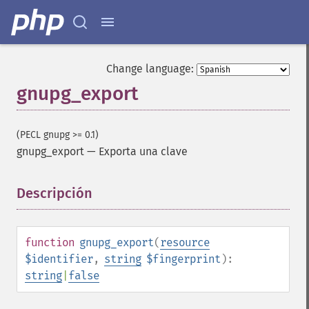
Change language:
gnupg_export
(PECL gnupg >= 0.1)
gnupg_export
—
Exporta una clave
Descripción
¶
function
gnupg_export
(
resource
$identifier
,
string
$fingerprint
):
string
|
false