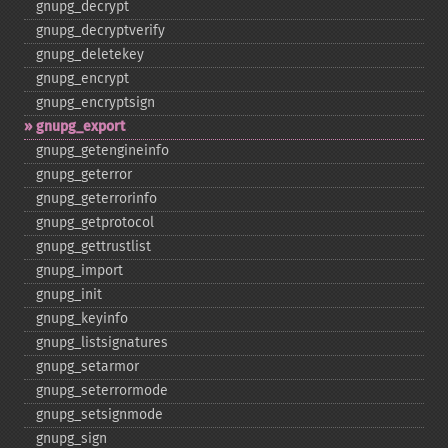
gnupg_​decrypt
gnupg_​decryptverify
gnupg_​deletekey
gnupg_​encrypt
gnupg_​encryptsign
gnupg_​export
gnupg_​getengineinfo
gnupg_​geterror
gnupg_​geterrorinfo
gnupg_​getprotocol
gnupg_​gettrustlist
gnupg_​import
gnupg_​init
gnupg_​keyinfo
gnupg_​listsignatures
gnupg_​setarmor
gnupg_​seterrormode
gnupg_​setsignmode
gnupg_​sign