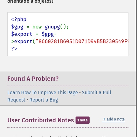
orientado a objetos)
<?php

$gpg 
= new 
gnupg
$export 
= 
$gpg
-
>
export
(
"8660281B6051D071D94B5B230549F9DC
?>
Found A Problem?
Learn How To Improve This Page
•
Submit a Pull
Request
•
Report a Bug
＋
User Contributed Notes
add a note
1 note