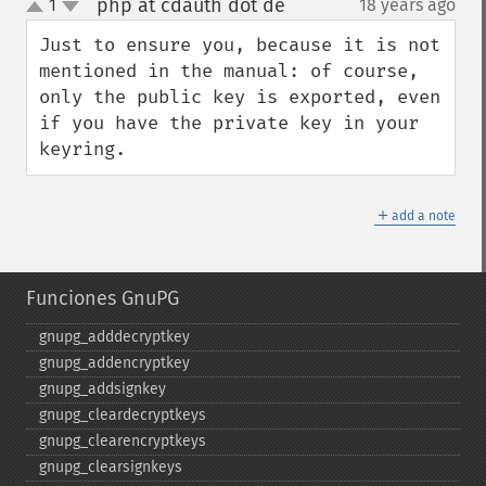
php at cdauth dot de
1
18 years ago
¶
up
down
Just to ensure you, because it is not 
mentioned in the manual: of course, 
only the public key is exported, even 
if you have the private key in your 
keyring.
＋
add a note
Funciones GnuPG
gnupg_​adddecryptkey
gnupg_​addencryptkey
gnupg_​addsignkey
gnupg_​cleardecryptkeys
gnupg_​clearencryptkeys
gnupg_​clearsignkeys