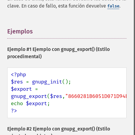
clave. En caso de fallo, esta función devuelve
.
false
Ejemplos
¶
Ejemplo #1 Ejemplo con
gnupg_export()
(Estilo
procedimental)
<?php

$res 
= 
gnupg_init
$export 
= 
gnupg_export
(
$res
,
"8660281B6051D071D94B5B
echo 
$export
?>
Ejemplo #2 Ejemplo con
gnupg_export()
(Estilo