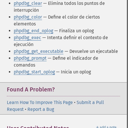
phpdbg_clear
— Elimina todos los puntos de
interrupción
phpdbg_color
— Define el color de ciertos
elementos
phpdbg_end_oplog
— Finaliza un oplog
phpdbg_exec
— Intenta definir el contexto de
ejecución
phpdbg_get_executable
— Devuelve un ejecutable
phpdbg_prompt
— Define el indicador de
comandos
phpdbg_start_oplog
— Inicia un oplog
Found A Problem?
Learn How To Improve This Page
•
Submit a Pull
Request
•
Report a Bug
＋
add a note