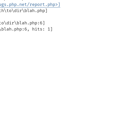
ugs.php.net/report.php>]
h\to\dir\blah.php]

o\dir\blah.php:6]

blah.php:6, hits: 1]
