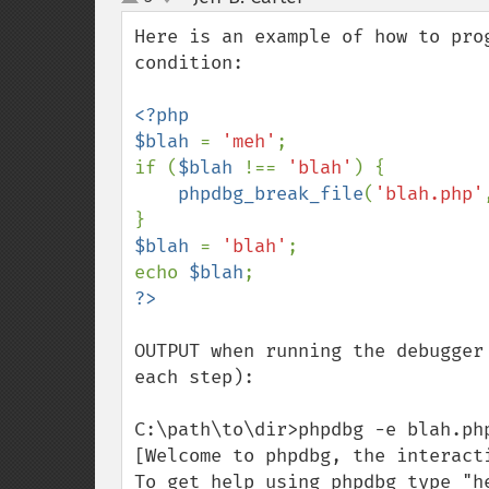
up
down
Here is an example of how to pro
condition:

<?php

$blah 
= 
'meh'
;

if (
$blah 
!== 
'blah'
) {

phpdbg_break_file
(
'blah.php'
$blah 
= 
'blah'
;

echo 
$blah
OUTPUT when running the debugger
each step):

C:\path\to\dir>phpdbg -e blah.php
[Welcome to phpdbg, the interacti
To get help using phpdbg type "he