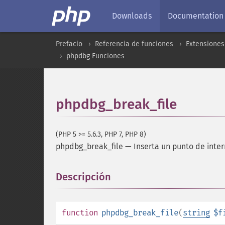
Downloads
Documentation
Prefacio
Referencia de funciones
Extensiones
phpdbg Funciones
phpdbg_break_file
(PHP 5 >= 5.6.3, PHP 7, PHP 8)
phpdbg_break_file
—
Inserta un punto de inter
Descripción
¶
function
phpdbg_break_file
(
string
$f