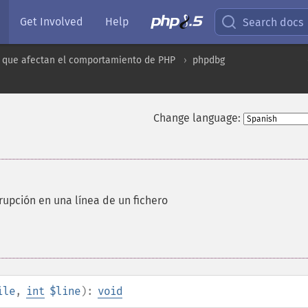
Get Involved
Help
Search docs
 que afectan el comportamiento de PHP
phpdbg
Change language:
rupción en una línea de un fichero
ile
,
int
$line
):
void