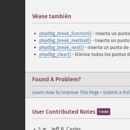
Véase también
¶
phpdbg_break_function()
- Inserta un punto
phpdbg_break_method()
- Inserta un punto
phpdbg_break_next()
- Inserta un punto de
phpdbg_clear()
- Elimina todos los puntos d
Found A Problem?
Learn How To Improve This Page
•
Submit a Pul
User Contributed Notes
1 note
Jeff B. Carter
5
¶