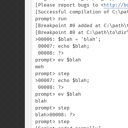
[Please report bugs to <
http://b
[Successful compilation of C:\pat
prompt> run

[Breakpoint #0 added at C:\path\t
[Breakpoint #0 at C:\path\to\dir\
>00006: $blah = 'blah';

 00007: echo $blah;

 00008: ?>

prompt> ev $blah

meh

prompt> step

>00007: echo $blah;

 00008: ?>

prompt> ev $blah

blah

prompt> step

blah>00008: ?>

prompt> step
