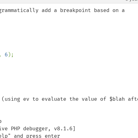
grammatically add a breakpoint based on a 
, 
6
);

 (using ev to evaluate the value of $blah afte


ve PHP debugger, v8.1.6]

lp" and press enter
