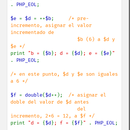
. 
PHP_EOL
;

$e 
= 
$d 
= ++
$b
;     
/* pre-
incremento, asignar el valor 
incrementado de

                       $b (6) a $d y 
print 
"b = 
{
$b
}
; d = 
{
$d
}
; e = 
{
$e
}
" 
. 
PHP_EOL
;

/* en este punto, $d y $e son iguales 
a 6 */

$f 
= 
double
(
$d
++);  
/* asignar el 
doble del valor de $d antes

                       del 
print 
"d = 
{
$d
}
; f = 
{
$f
}
" 
. 
PHP_EOL
;
