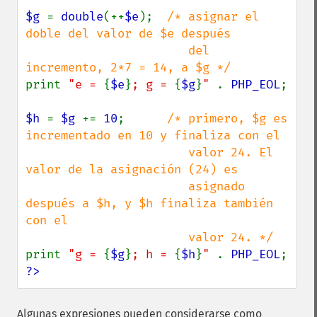
$g 
= 
double
(++
$e
);  
/* asignar el 
doble del valor de $e después

                       del 
print 
"e = 
{
$e
}
; g = 
{
$g
}
" 
. 
PHP_EOL
;

$h 
= 
$g 
+= 
10
;      
/* primero, $g es 
incrementado en 10 y finaliza con el

                       valor 24. El 
valor de la asignación (24) es

                       asignado 
después a $h, y $h finaliza también 
con el

print 
"g = 
{
$g
}
; h = 
{
$h
}
" 
. 
PHP_EOL
?>
Algunas expresiones pueden considerarse como