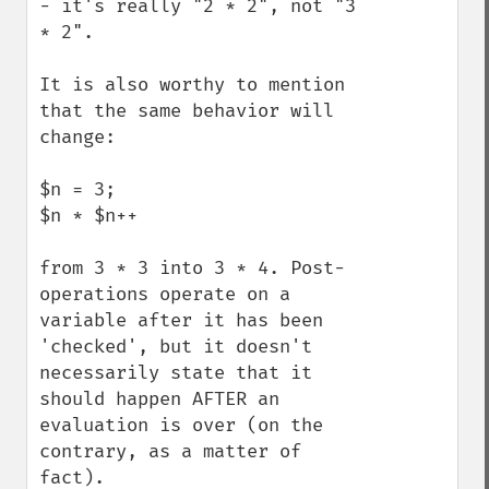
- it's really "2 * 2", not "3 
* 2".

It is also worthy to mention 
that the same behavior will 
change:

$n = 3;

$n * $n++

from 3 * 3 into 3 * 4. Post- 
operations operate on a 
variable after it has been 
'checked', but it doesn't 
necessarily state that it 
should happen AFTER an 
evaluation is over (on the 
contrary, as a matter of 
fact).
