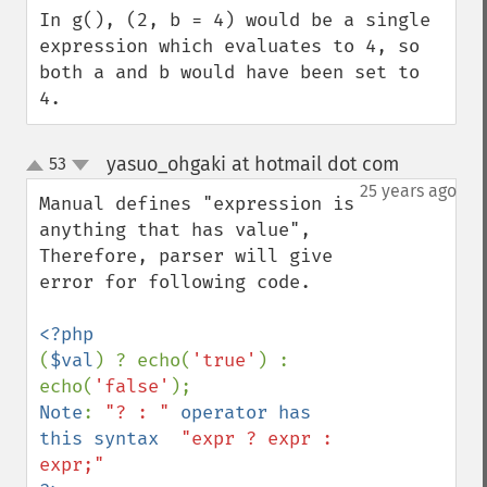
In g(), (2, b = 4) would be a single 
expression which evaluates to 4, so 
both a and b would have been set to 
4.
yasuo_ohgaki at hotmail dot com
53
¶
up
down
25 years ago
Manual defines "expression is 
anything that has value", 
Therefore, parser will give 
error for following code.

(
$val
) ? echo(
'true'
) : 
echo(
'false'
Note
: 
"? : " 
operator has 
this syntax  
"expr ? expr : 