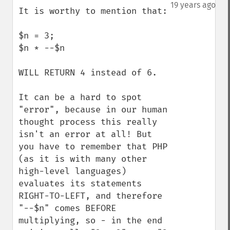
down
19 years ago
It is worthy to mention that:

$n = 3;

$n * --$n

WILL RETURN 4 instead of 6.

It can be a hard to spot 
"error", because in our human 
thought process this really 
isn't an error at all! But 
you have to remember that PHP 
(as it is with many other 
high-level languages) 
evaluates its statements 
RIGHT-TO-LEFT, and therefore 
"--$n" comes BEFORE 
multiplying, so - in the end 