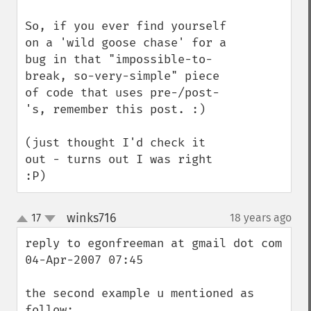
So, if you ever find yourself 
on a 'wild goose chase' for a 
bug in that "impossible-to-
break, so-very-simple" piece 
of code that uses pre-/post-
's, remember this post. :)

(just thought I'd check it 
out - turns out I was right 
:P)
winks716
17
18 years ago
¶
up
down
reply to egonfreeman at gmail dot com

04-Apr-2007 07:45 

the second example u mentioned as 
follow:
