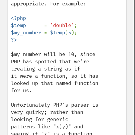
appropriate. For example:

<?php

$temp      
= 
'double'
$my_number 
= 
$temp
(
5
$my_number will be 10, since 
PHP has spotted that we're 
treating a string as if

it were a function, so it has 
looked up that named function 
for us.

Unfortunately PHP's parser is 
very quirky; rather than 
looking for generic

patterns like "x(y)" and 
seeing if "x" is a function, 