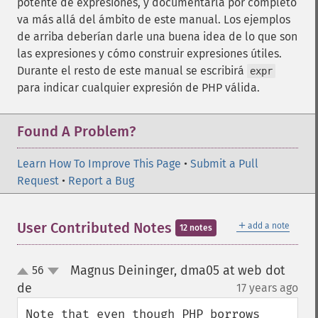
potente de expresiones, y documentarla por completo
va más allá del ámbito de este manual. Los ejemplos
de arriba deberían darle una buena idea de lo que son
las expresiones y cómo construir expresiones útiles.
Durante el resto de este manual se escribirá
expr
para indicar cualquier expresión de PHP válida.
Found A Problem?
Learn How To Improve This Page
•
Submit a Pull
Request
•
Report a Bug
＋
User Contributed Notes
add a note
12 notes
Magnus Deininger, dma05 at web dot
56
up
down
de
17 years ago
¶
Note that even though PHP borrows 