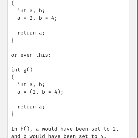
{

  int a, b;

  a = 2, b = 4;

  return a;

}

or even this:

int g()

{

  int a, b;

  a = (2, b = 4);

  return a;

}

In f(), a would have been set to 2, 
and b would have been set to 4.
