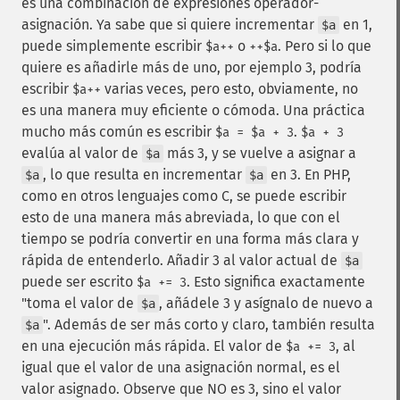
es una combinación de expresiones operador-
asignación. Ya sabe que si quiere incrementar
en 1,
$a
puede simplemente escribir
o
. Pero si lo que
$a++
++$a
quiere es añadirle más de uno, por ejemplo 3, podría
escribir
varias veces, pero esto, obviamente, no
$a++
es una manera muy eficiente o cómoda. Una práctica
mucho más común es escribir
.
$a = $a + 3
$a + 3
evalúa al valor de
más 3, y se vuelve a asignar a
$a
, lo que resulta en incrementar
en 3. En PHP,
$a
$a
como en otros lenguajes como C, se puede escribir
esto de una manera más abreviada, lo que con el
tiempo se podría convertir en una forma más clara y
rápida de entenderlo. Añadir 3 al valor actual de
$a
puede ser escrito
. Esto significa exactamente
$a += 3
"toma el valor de
, añádele 3 y asígnalo de nuevo a
$a
". Además de ser más corto y claro, también resulta
$a
en una ejecución más rápida. El valor de
, al
$a += 3
igual que el valor de una asignación normal, es el
valor asignado. Observe que NO es 3, sino el valor