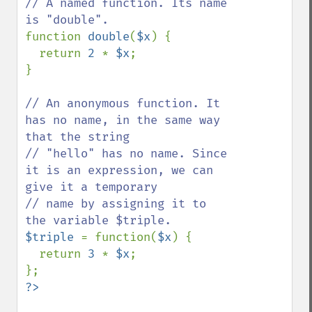
// A named function. Its name 
function 
double
(
$x
) {

  return 
2 
* 
$x
;

}

// An anonymous function. It 
has no name, in the same way 
that the string

// "hello" has no name. Since 
it is an expression, we can 
give it a temporary

// name by assigning it to 
$triple 
= function(
$x
) {

  return 
3 
* 
$x
;
