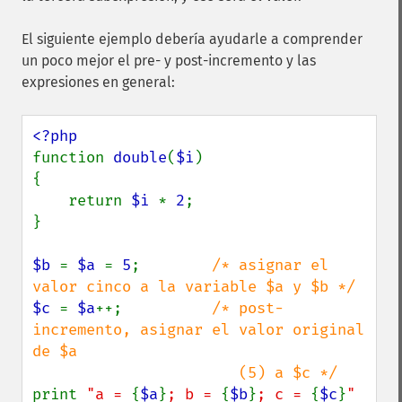
El siguiente ejemplo debería ayudarle a comprender
un poco mejor el pre- y post-incremento y las
expresiones en general:
function 
double
(
$i
)

{

    return 
$i 
* 
2
;

}

$b 
= 
$a 
= 
5
;        
/* asignar el 
$c 
= 
$a
++;          
/* post-
incremento, asignar el valor original 
de $a

print 
"a = 
{
$a
}
; b = 
{
$b
}
; c = 
{
$c
}
" 