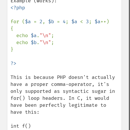
<?php

for (
$a 
= 
2
, 
$b 
= 
4
; 
$a 
< 
3
; 
$a
++)

{

  echo 
$a
.
"\n"
;

  echo 
$b
.
"\n"
;

}

This is because PHP doesn't actually 
have a proper comma-operator, it's 
only supported as syntactic sugar in 
for() loop headers. In C, it would 
have been perfectly legitimate to 
have this:

int f()
