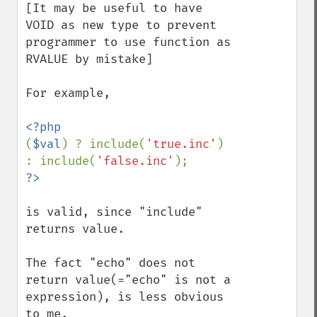
[It may be useful to have 
VOID as new type to prevent 
programmer to use function as 
RVALUE by mistake]

For example,

(
$val
) ? include(
'true.inc'
) 
: include(
'false.inc'
is valid, since "include" 
returns value.

The fact "echo" does not 
return value(="echo" is not a 
expression), is less obvious 
to me. 
