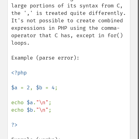
large portions of its syntax from C, 
the ',' is treated quite differently. 
It's not possible to create combined 
expressions in PHP using the comma-
operator that C has, except in for() 
loops.

Example (parse error):

<?php

$a 
= 
2
, 
$b 
= 
4
;

echo 
$a
.
"\n"
;

echo 
$b
.
"\n"
;
